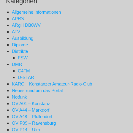
Kategorien
Allgemeine Informationen
APRS
ARgH DB0WV
ATV
Ausbildung
Diplome
Distrikte
FSW
DMR
C4FM
D-STAR
KARC – Konstanzer Amateur-Radio-Club
Neues rund um das Portal
Notfunk
OV A01 – Konstanz
OV A44 – Markdorf
OV A48 – Pfullendorf
OV P09 – Ravensburg
OV P14 – Ulm