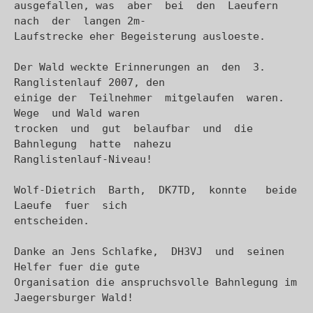
ausgefallen, was  aber  bei  den  Laeufern  
nach  der  langen 2m-

Laufstrecke eher Begeisterung ausloeste.

Der Wald weckte Erinnerungen an  den  3. 
Ranglistenlauf 2007, den

einige der  Teilnehmer  mitgelaufen  waren.  
Wege  und Wald waren

trocken  und  gut  belaufbar  und  die  
Bahnlegung  hatte  nahezu

Ranglistenlauf-Niveau!

Wolf-Dietrich  Barth,  DK7TD,  konnte   beide  
Laeufe  fuer  sich

entscheiden. 

Danke an Jens Schlafke,  DH3VJ  und  seinen  
Helfer fuer die gute

Organisation die anspruchsvolle Bahnlegung im 
Jaegersburger Wald!
