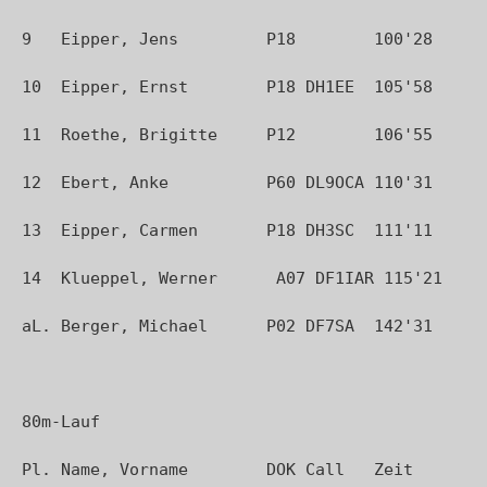
9   Eipper, Jens         P18        100'28

10  Eipper, Ernst        P18 DH1EE  105'58

11  Roethe, Brigitte     P12        106'55

12  Ebert, Anke          P60 DL9OCA 110'31

13  Eipper, Carmen       P18 DH3SC  111'11

14  Klueppel, Werner      A07 DF1IAR 115'21

aL. Berger, Michael      P02 DF7SA  142'31

80m-Lauf

Pl. Name, Vorname        DOK Call   Zeit
