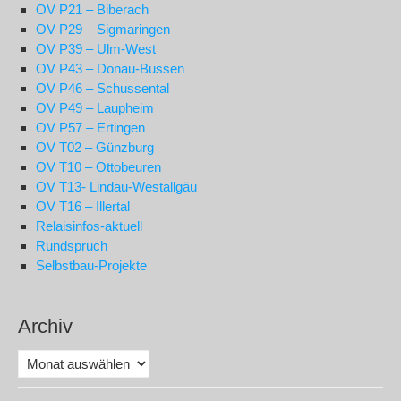
OV P21 – Biberach
OV P29 – Sigmaringen
OV P39 – Ulm-West
OV P43 – Donau-Bussen
OV P46 – Schussental
OV P49 – Laupheim
OV P57 – Ertingen
OV T02 – Günzburg
OV T10 – Ottobeuren
OV T13- Lindau-Westallgäu
OV T16 – Illertal
Relaisinfos-aktuell
Rundspruch
Selbstbau-Projekte
Archiv
Archiv