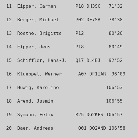
11  Eipper, Carmen       P18 DH3SC   71'32

12  Berger, Michael      P02 DF7SA   78'38

13  Roethe, Brigitte     P12         80'20

14  Eipper, Jens         P18         80'49

15  Schiffler, Hans-J.   Q17 DL4BJ   92'52

16  Klueppel, Werner      A07 DF1IAR  96'09

17  Huwig, Karoline                 106'53

18  Arend, Jasmin                   106'55

19  Symann, Felix        R25 DG2KFS 106'57

20  Baer, Andreas         Q01 DO2AND 106'58
