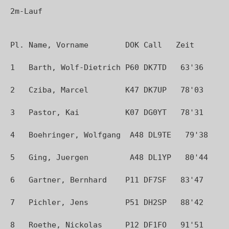
2m-Lauf

Pl. Name, Vorname        DOK Call   Zeit

1   Barth, Wolf-Dietrich P60 DK7TD   63'36

2   Cziba, Marcel        K47 DK7UP   78'03

3   Pastor, Kai          K07 DG0YT   78'31

4   Boehringer, Wolfgang  A48 DL9TE   79'38

5   Ging, Juergen         A48 DL1YP   80'44

6   Gartner, Bernhard    P11 DF7SF   83'47

7   Pichler, Jens        P51 DH2SP   88'42

8   Roethe, Nickolas     P12 DF1FO   91'51
