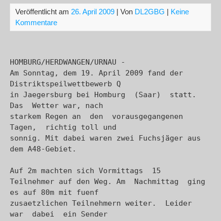
Veröffentlicht am
26. April 2009
| Von
DL2GBG
|
Keine
Kommentare
HOMBURG/HERDWANGEN/URNAU - 

Am Sonntag, dem 19. April 2009 fand der 
Distriktspeilwettbewerb Q

in Jaegersburg bei Homburg  (Saar)  statt.  
Das  Wetter war, nach

starkem Regen an  den  vorausgegangenen  
Tagen,  richtig toll und

sonnig. Mit dabei waren zwei Fuchsjäger aus 
dem A48-Gebiet.
Auf 2m machten sich Vormittags  15  
Teilnehmer auf den Weg. Am  Nachmittag  ging  
es auf 80m mit fuenf

zusaetzlichen Teilnehmern weiter.  Leider  
war  dabei  ein Sender
