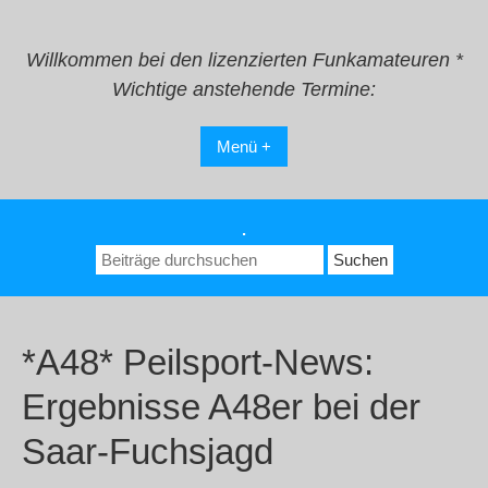
Zum
Inhalt
springen
Willkommen bei den lizenzierten Funkamateuren *
Wichtige anstehende Termine:
Menü +
.
Suchen
nach:
*A48* Peilsport-News:
Ergebnisse A48er bei der
Saar-Fuchsjagd