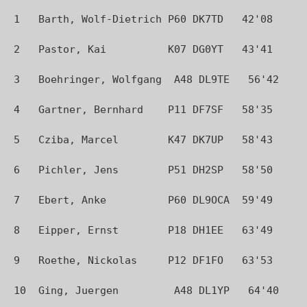
1   Barth, Wolf-Dietrich P60 DK7TD   42'08

2   Pastor, Kai          K07 DG0YT   43'41

3   Boehringer, Wolfgang  A48 DL9TE   56'42

4   Gartner, Bernhard    P11 DF7SF   58'35

5   Cziba, Marcel        K47 DK7UP   58'43

6   Pichler, Jens        P51 DH2SP   58'50

7   Ebert, Anke          P60 DL9OCA  59'49

8   Eipper, Ernst        P18 DH1EE   63'49

9   Roethe, Nickolas     P12 DF1FO   63'53

10  Ging, Juergen         A48 DL1YP   64'40
