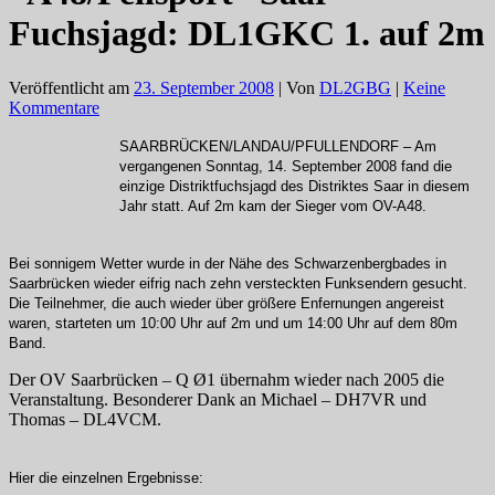
Fuchsjagd: DL1GKC 1. auf 2m
Veröffentlicht am
23. September 2008
| Von
DL2GBG
|
Keine
Kommentare
SAARBRÜCKEN/LANDAU/PFULLENDORF – Am
vergangenen Sonntag, 14. September 2008 fand die
einzige Distriktfuchsjagd des Distriktes Saar in diesem
Jahr statt. Auf 2m kam der Sieger vom OV-A48.
Bei sonnigem Wetter wurde in der Nähe des Schwarzenbergbades in
Saarbrücken wieder eifrig nach zehn versteckten Funksendern gesucht.
Die Teilnehmer, die auch wieder über größere Enfernungen angereist
waren, starteten um 10:00 Uhr auf 2m und um 14:00 Uhr auf dem 80m
Band.
Der OV Saarbrücken – Q Ø1 übernahm wieder nach 2005 die
Veranstaltung. Besonderer Dank an Michael – DH7VR und
Thomas – DL4VCM.
Hier die einzelnen Ergebnisse: