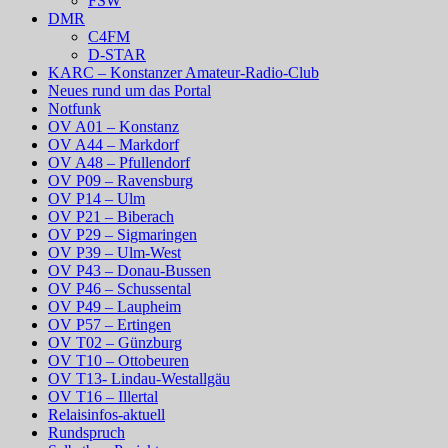
FSW
DMR
C4FM
D-STAR
KARC – Konstanzer Amateur-Radio-Club
Neues rund um das Portal
Notfunk
OV A01 – Konstanz
OV A44 – Markdorf
OV A48 – Pfullendorf
OV P09 – Ravensburg
OV P14 – Ulm
OV P21 – Biberach
OV P29 – Sigmaringen
OV P39 – Ulm-West
OV P43 – Donau-Bussen
OV P46 – Schussental
OV P49 – Laupheim
OV P57 – Ertingen
OV T02 – Günzburg
OV T10 – Ottobeuren
OV T13- Lindau-Westallgäu
OV T16 – Illertal
Relaisinfos-aktuell
Rundspruch