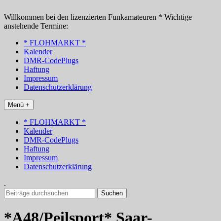
Zum
Inhalt
Willkommen bei den lizenzierten Funkamateuren * Wichtige
springen
anstehende Termine:
* FLOHMARKT *
Kalender
DMR-CodePlugs
Haftung
Impressum
Datenschutzerklärung
Menü +
* FLOHMARKT *
Kalender
DMR-CodePlugs
Haftung
Impressum
Datenschutzerklärung
.
Suchen
nach:
*A48/Peilsport* Saar-