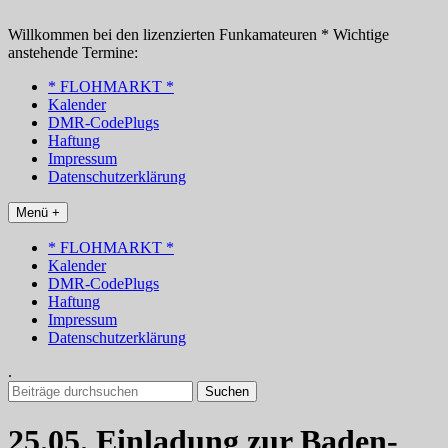
Zum
Inhalt
Willkommen bei den lizenzierten Funkamateuren * Wichtige
springen
anstehende Termine:
* FLOHMARKT *
Kalender
DMR-CodePlugs
Haftung
Impressum
Datenschutzerklärung
Menü +
* FLOHMARKT *
Kalender
DMR-CodePlugs
Haftung
Impressum
Datenschutzerklärung
.
Suchen
nach:
25.05. Einladung zur Baden-