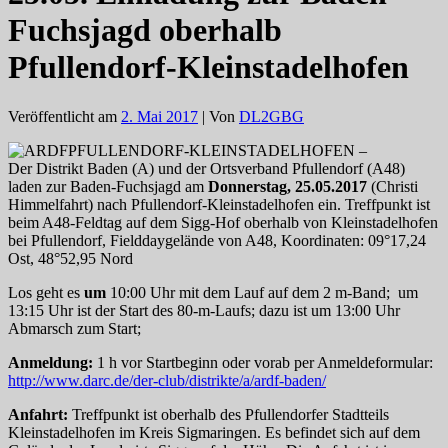
Fuchsjagd oberhalb
Pfullendorf-Kleinstadelhofen
Veröffentlicht am
2. Mai 2017
| Von
DL2GBG
PFULLENDORF-KLEINSTADELHOFEN –
Der Distrikt Baden (A) und der Ortsverband Pfullendorf (A48)
laden zur Baden-Fuchsjagd am
Donnerstag, 25.05.2017
(Christi
Himmelfahrt) nach Pfullendorf-Kleinstadelhofen ein. Treffpunkt ist
beim A48-Feldtag auf dem Sigg-Hof oberhalb von Kleinstadelhofen
bei Pfullendorf, Fielddaygelände von A48, Koordinaten: 09°17,24
Ost, 48°52,95 Nord
Los geht es
um
10:00 Uhr mit dem Lauf auf dem 2 m-Band; um
13:15 Uhr ist der Start des 80-m-Laufs; dazu ist um 13:00 Uhr
Abmarsch zum Start;
Anmeldung:
1 h vor Startbeginn oder vorab per Anmeldeformular:
http://www.darc.de/der-club/distrikte/a/ardf-baden/
Anfahrt:
Treffpunkt ist oberhalb des Pfullendorfer Stadtteils
Kleinstadelhofen im Kreis Sigmaringen. Es befindet sich auf dem