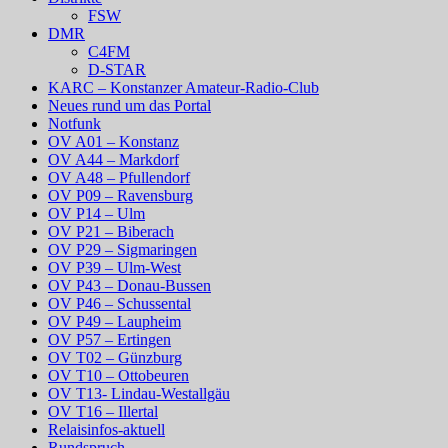
FSW
DMR
C4FM
D-STAR
KARC – Konstanzer Amateur-Radio-Club
Neues rund um das Portal
Notfunk
OV A01 – Konstanz
OV A44 – Markdorf
OV A48 – Pfullendorf
OV P09 – Ravensburg
OV P14 – Ulm
OV P21 – Biberach
OV P29 – Sigmaringen
OV P39 – Ulm-West
OV P43 – Donau-Bussen
OV P46 – Schussental
OV P49 – Laupheim
OV P57 – Ertingen
OV T02 – Günzburg
OV T10 – Ottobeuren
OV T13- Lindau-Westallgäu
OV T16 – Illertal
Relaisinfos-aktuell
Rundspruch