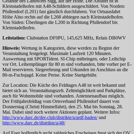
Gelände des Landwirts Sigg, auf der Höhe. Die Anfahrt ist in
Kleinstadelhofen mit A48-Schildern ausgeschildert. Von Norden:
Pfullendorf (L201) fast gänzlich durchfahren. Vor Ortsausfahrt
Höhe Alno rechts auf die L268 abbiegen nach Kleinstadelhofen.
Von Süden: Überlingen die L200 in Richtung Pfullendorf bis
Kleinstadelhofen.
Leitstation:
Clubstation DF0PU, 145,625 MHz, Relais DB0WV
Hinweis:
Wertung in Kategorien, diese werden zu Beginn der
Veranstaltung festgelegt. Maximale Laufzeit 120 Minuten.
Auswertung mit SPORTident. SI-Chip mitbringen, oder Leihchip
vor Ort. Leihempfänger für 80 m sind vorhanden, bitte vorher per E-
Mail reservieren. Siegerehrung und Urkunden im Anschluss an die
80-m-Fuchsjagd. Keine Preise. Keine Startgebühr.
Zur Location: Die Küche des Feldtages A48 ist weit bekannt und
bietet sich an. Veranstaltungszelt. Zeltmöglichkeit und Parkplätze,
auch für Wohnmobile sind vorhanden. Antennenaufbau möglich.
Der Frühjahrsfeldtag vom Ortsverband Pfullendorf dauert von
Donnerstag (Christi Himmelfahrt), den 25. Mai bis Sonntag, 28.
Mai. Dabei sind noch weitere Aktionen geplant. Weitere Infos:
http://www.darc.de/der-club/distrikte/a/ardf-baden/
und
http://www.darc.de/distrikte/a/48/
Auf Euer hoffentlich recht zahlreiches Erscheinen freut sich der OV