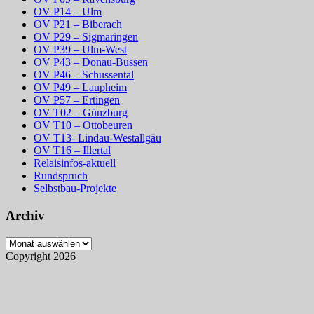
OV P14 – Ulm
OV P21 – Biberach
OV P29 – Sigmaringen
OV P39 – Ulm-West
OV P43 – Donau-Bussen
OV P46 – Schussental
OV P49 – Laupheim
OV P57 – Ertingen
OV T02 – Günzburg
OV T10 – Ottobeuren
OV T13- Lindau-Westallgäu
OV T16 – Illertal
Relaisinfos-aktuell
Rundspruch
Selbstbau-Projekte
Archiv
Archiv
Copyright 2026