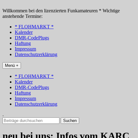
Zum
Inhalt
Willkommen bei den lizenzierten Funkamateuren * Wichtige
springen
anstehende Termine:
* FLOHMARKT *
Kalender
DMR-CodePlugs
Haftung
Impressum
Datenschutzerklärung
Menü +
* FLOHMARKT *
Kalender
DMR-CodePlugs
Haftung
Impressum
Datenschutzerklärung
.
Suchen
nach:
neu bei uns: Infos vom KARC