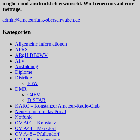
möglich und ausdrücklich erwünscht. Wir freuen uns auf eure
Beiträge.
admin@amateurfunk-oberschwaben.de
Kategorien
Allgemeine Informationen
APRS
ARgH DB0WV
ATV
Ausbildung
Diplome
Distrikte
FSW
DMR
C4FM
D-STAR
KARC – Konstanzer Amateur-Radio-Club
Neues rund um das Portal
Notfunk
OV A01 – Konstanz
OV A44 – Markdorf
OV A48 – Pfullendorf
OV P09 – Ravensburg