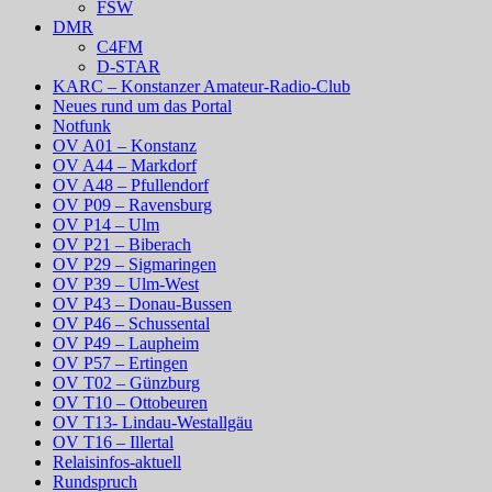
FSW
DMR
C4FM
D-STAR
KARC – Konstanzer Amateur-Radio-Club
Neues rund um das Portal
Notfunk
OV A01 – Konstanz
OV A44 – Markdorf
OV A48 – Pfullendorf
OV P09 – Ravensburg
OV P14 – Ulm
OV P21 – Biberach
OV P29 – Sigmaringen
OV P39 – Ulm-West
OV P43 – Donau-Bussen
OV P46 – Schussental
OV P49 – Laupheim
OV P57 – Ertingen
OV T02 – Günzburg
OV T10 – Ottobeuren
OV T13- Lindau-Westallgäu
OV T16 – Illertal
Relaisinfos-aktuell
Rundspruch