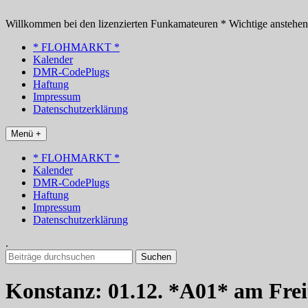
Zum
Inhalt
Willkommen bei den lizenzierten Funkamateuren * Wichtige anstehe
springen
* FLOHMARKT *
Kalender
DMR-CodePlugs
Haftung
Impressum
Datenschutzerklärung
Menü +
* FLOHMARKT *
Kalender
DMR-CodePlugs
Haftung
Impressum
Datenschutzerklärung
.
Suchen
nach:
Konstanz: 01.12. *A01* am Fre