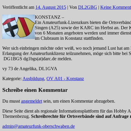
Veröffentlicht am
14. August 2015
| Von
DL2GBG
|
Keine Komment
KONSTANZ –
Ein Amateurfunk-Lizenzkurs bieten die Ortsverbän
Singen (A25) sowie der KARC im Herbst an. Der Ku
von 6 Monaten angeboten werden und immer dienst
im Clubraum in Konstanz stattfinden.
Wer sich einbringen möchte oder weiß, wo noch jemand Lust hat am 
Erlangung der Amateurfunklizenz teilzunehmen, möge sich bitte bei 
DG1BGS dg1bgs(at)darc.de melden.
vy 73 de Angelika, DL1GVA
Kategorie:
Ausbildung
,
OV A01 - Konstanz
Schreibe einen Kommentar
Du musst
angemeldet
sein, um einen Kommentar abzugeben.
Diese Seite dient als regionale Informationsplattform für das Hobby
Themenbezug.
Schreibrechte für Ortsverbände sind auf Anfrage 
admin@amateurfunk-oberschwaben.de