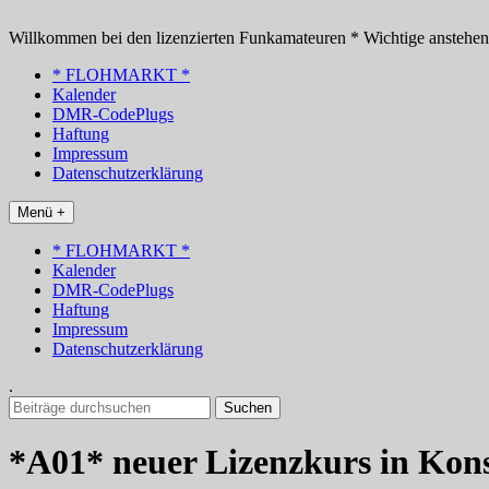
Zum
Inhalt
Willkommen bei den lizenzierten Funkamateuren * Wichtige anstehe
springen
* FLOHMARKT *
Kalender
DMR-CodePlugs
Haftung
Impressum
Datenschutzerklärung
Menü +
* FLOHMARKT *
Kalender
DMR-CodePlugs
Haftung
Impressum
Datenschutzerklärung
.
Suchen
nach:
*A01* neuer Lizenzkurs in Kon