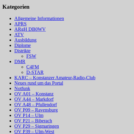
Kategorien
Allgemeine Informationen
APRS
ARgH DB0WV
ATV
Ausbildung
Diplome
Distrikte
FSW
DMR
C4FM
D-STAR
KARC – Konstanzer Amateur-Radio-Club
Neues rund um das Portal
Notfunk
OV A01 – Konstanz
OV A44 – Markdorf
OV A48 – Pfullendorf
OV P09 – Ravensburg
OV P14 – Ulm
OV P21 – Biberach
OV P29 – Sigmaringen
OV P39 – Ulm-West