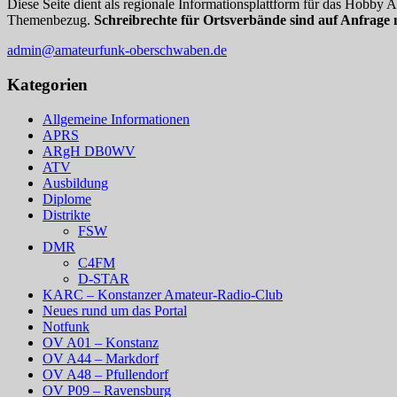
Diese Seite dient als regionale Informationsplattform für das Hobby
Themenbezug.
Schreibrechte für Ortsverbände sind auf Anfrage 
admin@amateurfunk-oberschwaben.de
Kategorien
Allgemeine Informationen
APRS
ARgH DB0WV
ATV
Ausbildung
Diplome
Distrikte
FSW
DMR
C4FM
D-STAR
KARC – Konstanzer Amateur-Radio-Club
Neues rund um das Portal
Notfunk
OV A01 – Konstanz
OV A44 – Markdorf
OV A48 – Pfullendorf
OV P09 – Ravensburg