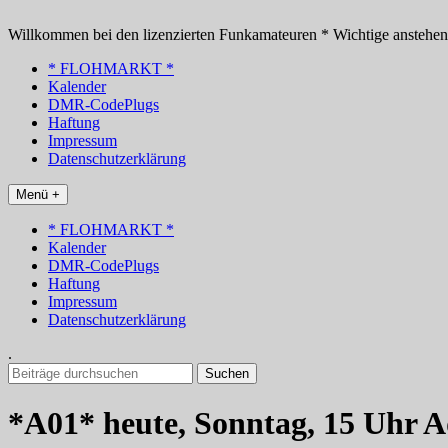
Zum
Inhalt
Willkommen bei den lizenzierten Funkamateuren * Wichtige anstehe
springen
* FLOHMARKT *
Kalender
DMR-CodePlugs
Haftung
Impressum
Datenschutzerklärung
Menü +
* FLOHMARKT *
Kalender
DMR-CodePlugs
Haftung
Impressum
Datenschutzerklärung
.
Suchen
nach:
*A01* heute, Sonntag, 15 Uhr A