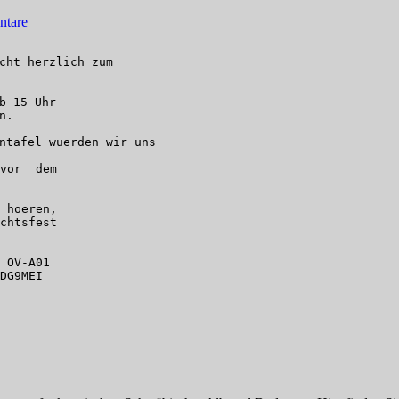
tare
cht herzlich zum

b 15 Uhr

.

ntafel wuerden wir uns

vor  dem

 hoeren,

chtsfest

 OV-A01
