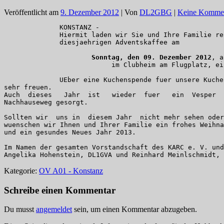
Veröffentlicht am
9. Dezember 2012
| Von
DL2GBG
|
Keine Kommen
KONSTANZ -

Hiermit laden wir Sie und Ihre Familie re
diesjaehrigen Adventskaffee am

 Sonntag, den 09. Dezember 2012
, a
             im Clubheim am Flugplatz, ein
UEber eine Kuchenspende fuer unsere Kuche
sehr freuen.

Auch  dieses   Jahr  ist   wieder  fuer   ein  Vesper  
Nachhauseweg gesorgt.

Sollten wir  uns in  diesem Jahr  nicht mehr sehen oder
wuenschen wir Ihnen und Ihrer Familie ein frohes Weihna
und ein gesundes Neues Jahr 2013.

Im Namen der gesamten Vorstandschaft des KARC e. V. und
Kategorie:
OV A01 - Konstanz
Schreibe einen Kommentar
Du musst
angemeldet
sein, um einen Kommentar abzugeben.