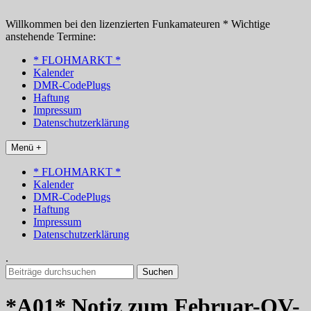
Zum
Inhalt
Willkommen bei den lizenzierten Funkamateuren * Wichtige
springen
anstehende Termine:
* FLOHMARKT *
Kalender
DMR-CodePlugs
Haftung
Impressum
Datenschutzerklärung
Menü +
* FLOHMARKT *
Kalender
DMR-CodePlugs
Haftung
Impressum
Datenschutzerklärung
.
Suchen
nach:
*A01* Notiz zum Februar-OV-