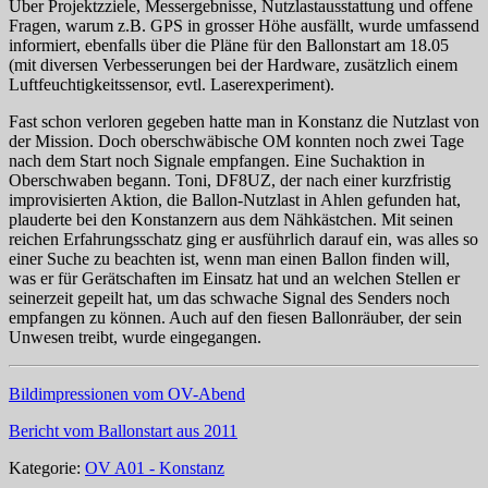
Über Projektzziele, Messergebnisse, Nutzlastausstattung und offene
Fragen, warum z.B. GPS in grosser Höhe ausfällt, wurde umfassend
informiert, ebenfalls über die Pläne für den Ballonstart am 18.05
(mit diversen Verbesserungen bei der Hardware, zusätzlich einem
Luftfeuchtigkeitssensor, evtl. Laserexperiment).
Fast schon verloren gegeben hatte man in Konstanz die Nutzlast von
der Mission. Doch oberschwäbische OM konnten noch zwei Tage
nach dem Start noch Signale empfangen. Eine Suchaktion in
Oberschwaben begann. Toni, DF8UZ, der nach einer kurzfristig
improvisierten Aktion, die Ballon-Nutzlast in Ahlen gefunden hat,
plauderte bei den Konstanzern aus dem Nähkästchen. Mit seinen
reichen Erfahrungsschatz ging er ausführlich darauf ein, was alles so
einer Suche zu beachten ist, wenn man einen Ballon finden will,
was er für Gerätschaften im Einsatz hat und an welchen Stellen er
seinerzeit gepeilt hat, um das schwache Signal des Senders noch
empfangen zu können. Auch auf den fiesen Ballonräuber, der sein
Unwesen treibt, wurde eingegangen.
Bildimpressionen vom OV-Abend
Bericht vom Ballonstart aus 2011
Kategorie:
OV A01 - Konstanz