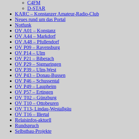
C4FM
D-STAR
KARC – Konstanzer Amateur-Radio-Club
Neues rund um das Portal
Notfunk
OV A01 – Konstanz
OV A44 – Markdorf
OV A48 – Pfullendorf
OV P09 – Ravensburg
OV P14 – Ulm
OV P21 – Biberach
OV P29 – Sigmaringen
OV P39 – Ulm-West
OV P43 – Donau-Bussen
OV P46 – Schussental
OV P49 – Laupheim
OV P57 – Ertingen
OV T02 – Günzburg
OV T10 – Ottobeuren
OV T13- Lindau-Westallgäu
OV T16 – Illertal
Relaisinfos-aktuell
Rundspruch
Selbstbau-Projekte