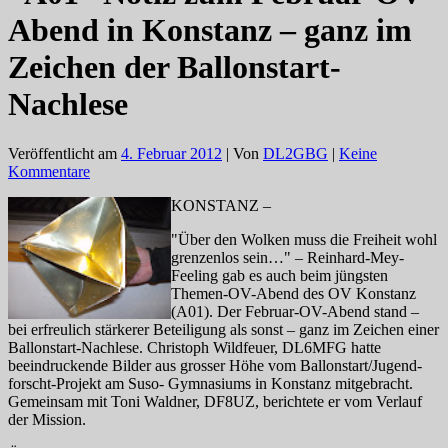
Abend in Konstanz – ganz im
Zeichen der Ballonstart-
Nachlese
Veröffentlicht am
4. Februar 2012
| Von
DL2GBG
|
Keine
Kommentare
KONSTANZ –
"Über den Wolken muss die Freiheit wohl
grenzenlos sein…" – Reinhard-Mey-
Feeling gab es auch beim jüngsten
Themen-OV-Abend des OV Konstanz
(A01). Der Februar-OV-Abend stand –
bei erfreulich stärkerer Beteiligung als sonst – ganz im Zeichen einer
Ballonstart-Nachlese.
Christoph Wildfeuer, DL6MFG hatte
beeindruckende Bilder aus grosser Höhe vom Ballonstart/Jugend-
forscht-Projekt am
Suso- Gymnasiums in Konstanz mitgebracht.
Gemeinsam mit Toni Waldner, DF8UZ, berichtete er vom Verlauf
der Mission.