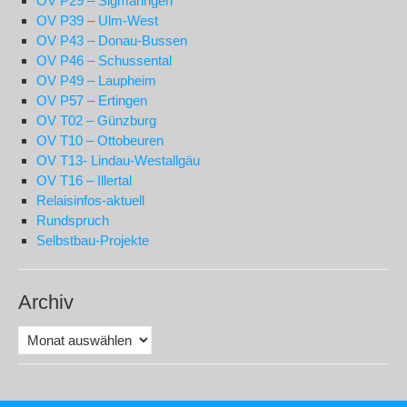
OV P29 – Sigmaringen
OV P39 – Ulm-West
OV P43 – Donau-Bussen
OV P46 – Schussental
OV P49 – Laupheim
OV P57 – Ertingen
OV T02 – Günzburg
OV T10 – Ottobeuren
OV T13- Lindau-Westallgäu
OV T16 – Illertal
Relaisinfos-aktuell
Rundspruch
Selbstbau-Projekte
Archiv
Archiv