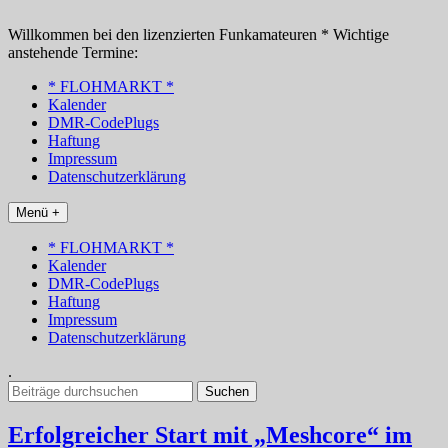
Zum
Inhalt
Willkommen bei den lizenzierten Funkamateuren * Wichtige
springen
anstehende Termine:
* FLOHMARKT *
Kalender
DMR-CodePlugs
Haftung
Impressum
Datenschutzerklärung
Menü +
* FLOHMARKT *
Kalender
DMR-CodePlugs
Haftung
Impressum
Datenschutzerklärung
.
Suchen
nach:
Erfolgreicher Start mit „Meshcore“ im