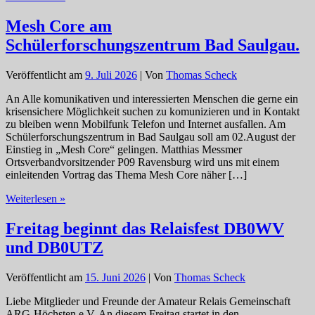
Aktuell.
Kein
Mesh Core am
OV-
Schülerforschungszentrum Bad Saulgau.
Abend
im
Juli
Veröffentlicht am
9. Juli 2026
| Von
Thomas Scheck
und
August.
An Alle komunikativen und interessierten Menschen die gerne ein
krisensichere Möglichkeit suchen zu komunizieren und in Kontakt
zu bleiben wenn Mobilfunk Telefon und Internet ausfallen. Am
Schülerforschungszentrum in Bad Saulgau soll am 02.August der
Einstieg in „Mesh Core“ gelingen. Matthias Messmer
Ortsverbandvorsitzender P09 Ravensburg wird uns mit einem
einleitenden Vortrag das Thema Mesh Core näher […]
Mesh
Weiterlesen »
Core
am
Freitag beginnt das Relaisfest DB0WV
Schülerforschungszentrum
und DB0UTZ
Bad
Saulgau.
Veröffentlicht am
15. Juni 2026
| Von
Thomas Scheck
Liebe Mitglieder und Freunde der Amateur Relais Gemeinschaft
ARG-Höchsten e.V. An diesem Freitag startet in den