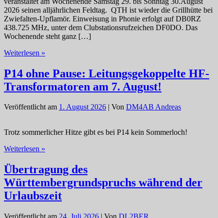
veranstaltet am Wochenende Samstag 29. bis Sonntag 30.August
2026 seinen alljährlichen Feldtag. QTH ist wieder die Grillhütte bei
Zwiefalten-Upflamör. Einweisung in Phonie erfolgt auf DB0RZ
438.725 MHz, unter dem Clubstationsrufzeichen DF0DO. Das
Wochenende steht ganz […]
Einladung
Weiterlesen »
zum
P43
P14 ohne Pause: Leitungsgekoppelte HF-
Feldtag
Transformatoren am 7. August!
2026
in
Upflamör
Veröffentlicht am
1. August 2026
| Von
DM4AB Andreas
Trotz sommerlicher Hitze gibt es bei P14 kein Sommerloch!
P14
Weiterlesen »
ohne
Pause:
Übertragung des
Leitungsgekoppelte
Württembergrundspruchs während der
HF-
Transformatoren
Urlaubszeit
am
7.
Veröffentlicht am
24. Juli 2026
| Von
DL2BER