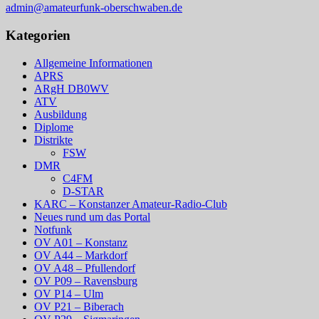
admin@amateurfunk-oberschwaben.de
Kategorien
Allgemeine Informationen
APRS
ARgH DB0WV
ATV
Ausbildung
Diplome
Distrikte
FSW
DMR
C4FM
D-STAR
KARC – Konstanzer Amateur-Radio-Club
Neues rund um das Portal
Notfunk
OV A01 – Konstanz
OV A44 – Markdorf
OV A48 – Pfullendorf
OV P09 – Ravensburg
OV P14 – Ulm
OV P21 – Biberach