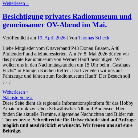
P14
Weiterlesen »
hat
gewählt!
Besichtigung privates Radiomuseum und
gemeinsamer OV-Abend im Mai.
Veröffentlicht am
19. April 2026
| Von
Thomas Scheck
Liebe Mitglieder vom Ortsverband P43 Donau Bussen, A48
Pfullendorf und alleInteressierten. Am Fr. 8. Mai 2026 dürfen wir
das private Radiomuseum von Werner Hauff besichtigen. Wir
wollen uns in den Nachmittagstunden um 15 Uhr beim „Gasthaus
Fuchs“ in Ehingen Kirchen treffen. Dort verteilen wir uns auf
Fahrzeuge und fahren zum Radiomuseum Hauff. Der Besuch soll
[…]
Besichtigung
Weiterlesen »
privates
Nächste Seite »
Radiomuseum
Diese Seite dient als regionale Informationsplattform für das Hobby
und
Amateurfunk zwischen Schwäbischer Alb und Bodensee. Hier
gemeinsamer
finden Sie aktuelle Termine, allgemeine Nachrichten und Bilder mit
OV-
Themenbezug.
Schreibrechte für Ortsverbände sind auf Anfrage
Abend
möglich und ausdrücklich erwünscht. Wir freuen uns auf eure
im
Beiträge.
Mai.