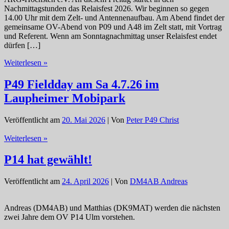
Nachmittagstunden das Relaisfest 2026. Wir beginnen so gegen
14.00 Uhr mit dem Zelt- und Antennenaufbau. Am Abend findet der
gemeinsame OV-Abend von P09 und A48 im Zelt statt, mit Vortrag
und Referent. Wenn am Sonntagnachmittag unser Relaisfest endet
dürfen […]
Freitag
Weiterlesen »
beginnt
das
P49 Fieldday am Sa 4.7.26 im
Relaisfest
Laupheimer Mobipark
DB0WV
und
DB0UTZ
Veröffentlicht am
20. Mai 2026
| Von
Peter P49 Christ
P49
Weiterlesen »
Fieldday
am
P14 hat gewählt!
Sa
4.7.26
Veröffentlicht am
24. April 2026
| Von
DM4AB Andreas
im
Laupheimer
Mobipark
Andreas (DM4AB) und Matthias (DK9MAT) werden die nächsten
zwei Jahre dem OV P14 Ulm vorstehen.