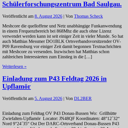
Schülerforschungszentrum Bad Saulgau.
Veröffentlicht am
8. August 2026
| Von
Thomas Scheck
Meshcore die quelloffene und Netz unabhängige Funkanwendung
in einem Frequenzbereich bei 868Mhz die auch ohne Lizenz
verwendet werden kann ist seit einiger Zeit in vieler Munde. So hat
auch Matthias Messmer DO1BLK Ortsverbandsvorsitzender OV-
P09 Ravensburg vor einiger Zeit damit begonnen Textnachrichten
mit Meshcore zu versenden. Inzwischen hat Matthias schon
zahlreichen Interessierten zum Einstieg in die […]
Erfolgreicher
Weiterlesen »
Start
mit
Einladung zum P43 Feldtag 2026 in
„Meshcore“
Upflamör
im
Schülerforschungszentrum
Bad
Veröffentlicht am
5. August 2026
| Von
DL2BER
Saulgau.
Einladung zum Feldtag OV P43 Donau-Bussen Wo: Grillhütte
Zwiefalten-Upflamör Locator: JN48QF Koordinaten: 48°12`32“
Nord 9°24´35“ Ost Der DARC-Ortsverband Donau-Bussen P43