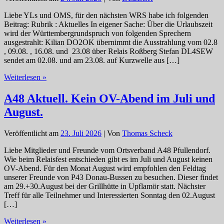
August!
Liebe YLs und OMS, für den nächsten WRS habe ich folgenden
Beitrag: Rubrik : Aktuelles In eigener Sache: Über die Urlaubszeit
wird der Württembergrundspruch von folgenden Sprechern
ausgestrahlt: Kilian DO2OK übernimmt die Ausstrahlung vom 02.8
, 09.08. , 16.08. und 23.08 über Relais Roßberg Stefan DL4SEW
sendet am 02.08. und am 23.08. auf Kurzwelle aus […]
Übertragung
Weiterlesen »
des
Württembergrundspruchs
A48 Aktuell. Kein OV-Abend im Juli und
während
August.
der
Urlaubszeit
Veröffentlicht am
23. Juli 2026
| Von
Thomas Scheck
Liebe Mitglieder und Freunde vom Ortsverband A48 Pfullendorf.
Wie beim Relaisfest entschieden gibt es im Juli und August keinen
OV-Abend. Für den Monat August wird empfohlen den Feldtag
unserer Freunde von P43 Donau-Bussen zu besuchen. Dieser findet
am 29.+30.August bei der Grillhütte in Upflamör statt. Nächster
Treff für alle Teilnehmer und Interessierten Sonntag den 02.August
[…]
A48
Weiterlesen »