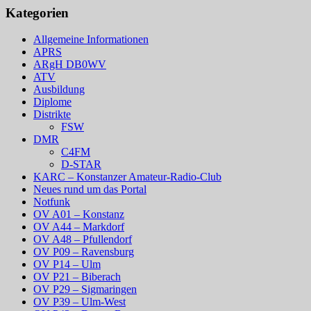
Kategorien
Allgemeine Informationen
APRS
ARgH DB0WV
ATV
Ausbildung
Diplome
Distrikte
FSW
DMR
C4FM
D-STAR
KARC – Konstanzer Amateur-Radio-Club
Neues rund um das Portal
Notfunk
OV A01 – Konstanz
OV A44 – Markdorf
OV A48 – Pfullendorf
OV P09 – Ravensburg
OV P14 – Ulm
OV P21 – Biberach
OV P29 – Sigmaringen
OV P39 – Ulm-West