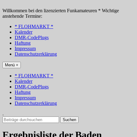
Zum
Inhalt
Willkommen bei den lizenzierten Funkamateuren * Wichtige
springen
anstehende Termine:
* FLOHMARKT *
Kalender
DMR-CodePlugs
Haftung
Impressum
Datenschutzerklärung
Menü +
* FLOHMARKT *
Kalender
DMR-CodePlugs
Haftung
Impressum
Datenschutzerklärung
.
Suchen
nach:
Ergebnisliste der Baden