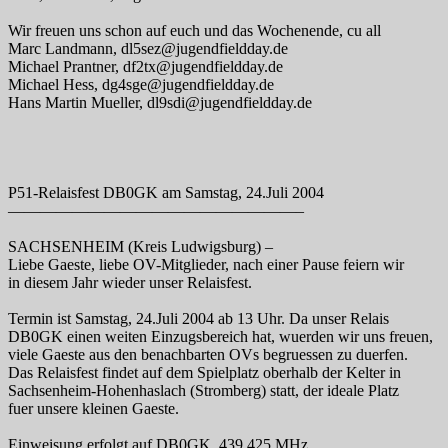
Wir freuen uns schon auf euch und das Wochenende, cu all
Marc Landmann, dl5sez@jugendfieldday.de
Michael Prantner, df2tx@jugendfieldday.de
Michael Hess, dg4sge@jugendfieldday.de
Hans Martin Mueller, dl9sdi@jugendfieldday.de
P51-Relaisfest DB0GK am Samstag, 24.Juli 2004
——————————————————–
SACHSENHEIM (Kreis Ludwigsburg) –
Liebe Gaeste, liebe OV-Mitglieder, nach einer Pause feiern wir
in diesem Jahr wieder unser Relaisfest.
Termin ist Samstag, 24.Juli 2004 ab 13 Uhr. Da unser Relais
DB0GK einen weiten Einzugsbereich hat, wuerden wir uns freuen,
viele Gaeste aus den benachbarten OVs begruessen zu duerfen.
Das Relaisfest findet auf dem Spielplatz oberhalb der Kelter in
Sachsenheim-Hohenhaslach (Stromberg) statt, der ideale Platz
fuer unsere kleinen Gaeste.
Einweisung erfolgt auf DB0GK, 439.425 MHz.