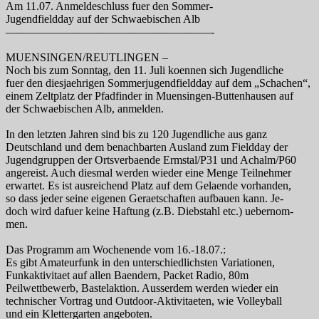
Am 11.07. Anmeldeschluss fuer den Sommer-
Jugendfieldday auf der Schwaebischen Alb
——————————————————-
MUENSINGEN/REUTLINGEN –
Noch bis zum Sonntag, den 11. Juli koennen sich Jugendliche
fuer den diesjaehrigen Sommerjugendfieldday auf dem „Schachen“,
einem Zeltplatz der Pfadfinder in Muensingen-Buttenhausen auf
der Schwaebischen Alb, anmelden.
In den letzten Jahren sind bis zu 120 Jugendliche aus ganz
Deutschland und dem benachbarten Ausland zum Fieldday der
Jugendgruppen der Ortsverbaende Ermstal/P31 und Achalm/P60
angereist. Auch diesmal werden wieder eine Menge Teilnehmer
erwartet. Es ist ausreichend Platz auf dem Gelaende vorhanden,
so dass jeder seine eigenen Geraetschaften aufbauen kann. Je-
doch wird dafuer keine Haftung (z.B. Diebstahl etc.) uebernom-
men.
Das Programm am Wochenende vom 16.-18.07.:
Es gibt Amateurfunk in den unterschiedlichsten Variationen,
Funkaktivitaet auf allen Baendern, Packet Radio, 80m
Peilwettbewerb, Bastelaktion. Ausserdem werden wieder ein
technischer Vortrag und Outdoor-Aktivitaeten, wie Volleyball
und ein Klettergarten angeboten.