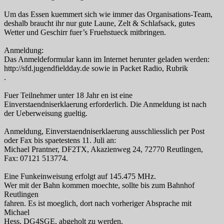
Um das Essen kuemmert sich wie immer das Organisations-Team,
deshalb braucht ihr nur gute Laune, Zelt & Schlafsack, gutes
Wetter und Geschirr fuer’s Fruehstueck mitbringen.
Anmeldung:
Das Anmeldeformular kann im Internet herunter geladen werden:
http://sfd.jugendfieldday.de sowie in Packet Radio, Rubrik
.
Fuer Teilnehmer unter 18 Jahr en ist eine
Einverstaendniserklaerung erforderlich. Die Anmeldung ist nach
der Ueberweisung gueltig.
Anmeldung, Einverstaendniserklaerung ausschliesslich per Post
oder Fax bis spaetestens 11. Juli an:
Michael Prantner, DF2TX, Akazienweg 24, 72770 Reutlingen,
Fax: 07121 513774.
Eine Funkeinweisung erfolgt auf 145.475 MHz.
Wer mit der Bahn kommen moechte, sollte bis zum Bahnhof
Reutlingen
fahren. Es ist moeglich, dort nach vorheriger Absprache mit
Michael
Hess, DG4SGE, abgeholt zu werden.