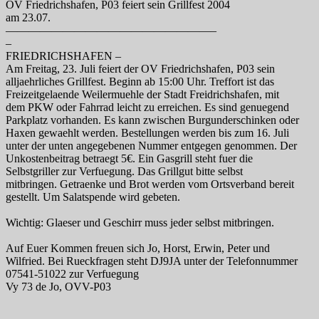
OV Friedrichshafen, P03 feiert sein Grillfest 2004
am 23.07.
——————————————————–
–
FRIEDRICHSHAFEN –
Am Freitag, 23. Juli feiert der OV Friedrichshafen, P03 sein
alljaehrliches Grillfest. Beginn ab 15:00 Uhr. Treffort ist das
Freizeitgelaende Weilermuehle der Stadt Freidrichshafen, mit
dem PKW oder Fahrrad leicht zu erreichen. Es sind genuegend
Parkplatz vorhanden. Es kann zwischen Burgunderschinken oder
Haxen gewaehlt werden. Bestellungen werden bis zum 16. Juli
unter der unten angegebenen Nummer entgegen genommen. Der
Unkostenbeitrag betraegt 5€. Ein Gasgrill steht fuer die
Selbstgriller zur Verfuegung. Das Grillgut bitte selbst
mitbringen. Getraenke und Brot werden vom Ortsverband bereit
gestellt. Um Salatspende wird gebeten.
Wichtig: Glaeser und Geschirr muss jeder selbst mitbringen.
Auf Euer Kommen freuen sich Jo, Horst, Erwin, Peter und
Wilfried. Bei Rueckfragen steht DJ9JA unter der Telefonnummer
07541-51022 zur Verfuegung
Vy 73 de Jo, OVV-P03