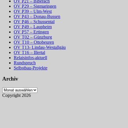
OV P21 – Biberach
OV P29 – Sigmaringen
OV P39 – Ulm-West
OV P43 – Donau-Bussen
OV P46 – Schussental
OV P49 – Laupheim
OV P57 – Ertingen
OV T02 – Günzburg
OV T10 – Ottobeuren
OV T13- Lindau-Westallgäu
OV T16 – Illertal
Relaisinfos-aktuell
Rundspruch
Selbstbau-Projekte
Archiv
Archiv
Copyright 2026