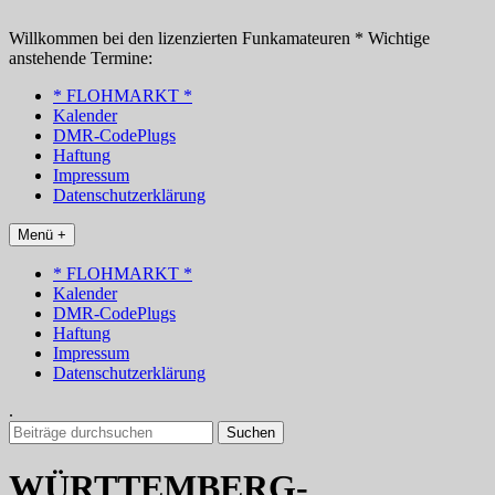
Zum
Inhalt
Willkommen bei den lizenzierten Funkamateuren * Wichtige
springen
anstehende Termine:
* FLOHMARKT *
Kalender
DMR-CodePlugs
Haftung
Impressum
Datenschutzerklärung
Menü +
* FLOHMARKT *
Kalender
DMR-CodePlugs
Haftung
Impressum
Datenschutzerklärung
.
Suchen
nach:
WÜRTTEMBERG-