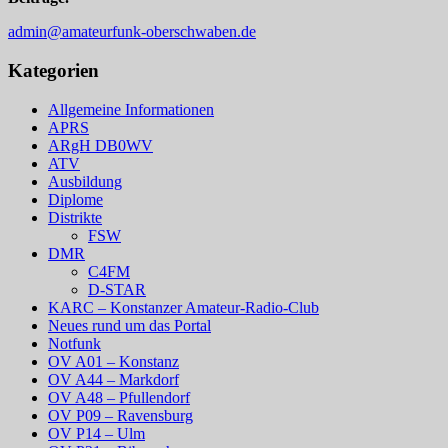
admin@amateurfunk-oberschwaben.de
Kategorien
Allgemeine Informationen
APRS
ARgH DB0WV
ATV
Ausbildung
Diplome
Distrikte
FSW
DMR
C4FM
D-STAR
KARC – Konstanzer Amateur-Radio-Club
Neues rund um das Portal
Notfunk
OV A01 – Konstanz
OV A44 – Markdorf
OV A48 – Pfullendorf
OV P09 – Ravensburg
OV P14 – Ulm