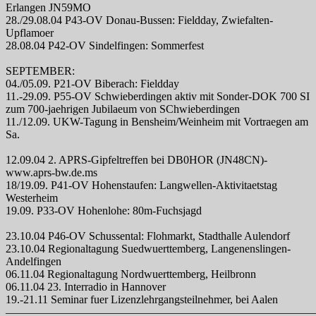
Erlangen JN59MO
28./29.08.04 P43-OV Donau-Bussen: Fieldday, Zwiefalten-
Upflamoer
28.08.04 P42-OV Sindelfingen: Sommerfest
SEPTEMBER:
04./05.09. P21-OV Biberach: Fieldday
11.-29.09. P55-OV Schwieberdingen aktiv mit Sonder-DOK 700 SI
zum 700-jaehrigen Jubilaeum von SChwieberdingen
11./12.09. UKW-Tagung in Bensheim/Weinheim mit Vortraegen am
Sa.
12.09.04 2. APRS-Gipfeltreffen bei DB0HOR (JN48CN)-
www.aprs-bw.de.ms
18/19.09. P41-OV Hohenstaufen: Langwellen-Aktivitaetstag
Westerheim
19.09. P33-OV Hohenlohe: 80m-Fuchsjagd
23.10.04 P46-OV Schussental: Flohmarkt, Stadthalle Aulendorf
23.10.04 Regionaltagung Suedwuerttemberg, Langenenslingen-
Andelfingen
06.11.04 Regionaltagung Nordwuerttemberg, Heilbronn
06.11.04 23. Interradio in Hannover
19.-21.11 Seminar fuer Lizenzlehrgangsteilnehmer, bei Aalen
———————————————————————————