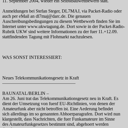
11. September 2004, wieder ein Selbstbauwettbewerb statt.
Anmeldungen bei Stefan Steger, DL7MAJ, via Packet-Radio oder
auch per eMail an dl7maj@darc.de. Die genauen
Auschreibungsbedingungen zu diesem Wettbewerb finden Sie im
Internet unter www.ukwtagung.de. Dort sowie in der Packet-Radio-
Rubrik UKW sind weitere Informationen zu der fuer 11.+12.09.
stattfindenden Tagung mit Flohmarkt nachzulesen.
WAS SONST INTERESSIERT:
Neues Telekommunikationsgesetz in Kraft
————————————————
BAUNATAL/BERLIN –
Am 26. Juni trat das Telekommunikationsgesetz neu in Kraft. Es
dient der Umsetzung von fuenf EU-Richtlinien, von denen der
Amateurfunk aber nicht betroffen ist. Eine Aederung befindet
sich allerdings im so genannten Abhoerparagrafen. Dort wird nun
klargestellt, dass Nachrichten, die fuer Funkamateure im Sinne
des Amateurfunkgesetzes bestimmt sind, abgehoert werden