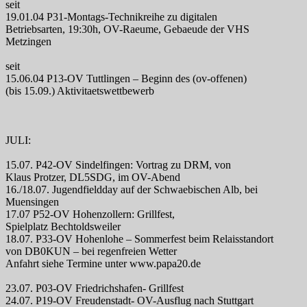
seit
19.01.04 P31-Montags-Technikreihe zu digitalen
Betriebsarten, 19:30h, OV-Raeume, Gebaeude der VHS
Metzingen
seit
15.06.04 P13-OV Tuttlingen – Beginn des (ov-offenen)
(bis 15.09.) Aktivitaetswettbewerb
JULI:
15.07. P42-OV Sindelfingen: Vortrag zu DRM, von
Klaus Protzer, DL5SDG, im OV-Abend
16./18.07. Jugendfieldday auf der Schwaebischen Alb, bei
Muensingen
17.07 P52-OV Hohenzollern: Grillfest,
Spielplatz Bechtoldsweiler
18.07. P33-OV Hohenlohe – Sommerfest beim Relaisstandort
von DB0KUN – bei regenfreien Wetter
Anfahrt siehe Termine unter www.papa20.de
23.07. P03-OV Friedrichshafen- Grillfest
24.07. P19-OV Freudenstadt- OV-Ausflug nach Stuttgart