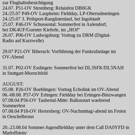
zur Flughafenbesichtigung
24.07. P51-OV Stromberg: Relaisfest DB0GK
24./25.07 P49-OV Laupheim: Fieldday, LP-Obersulmetingen
24./25.07 3. Peilsport-Ranglistenlauf, bei Ingolstadt
25.07. P46-OV Schussental: Sommerfest in Aulendorf,
bei DK4UF/Guenter Kieferle, im „HOf“
26.07. P06-OV Ludwigsburg: Vortrag zu DRM (Digital-
Radio auf Kurzwelle)
29.07 P21-OV Biberach: Vorführung der Funkrufanlage im
OV-Abend
31.07. P02-OV Esslingen: Sommerfest bei DL3SFK/DL5NAH
in Stuttgart-Moenchfeld
AUGUST:
05.08. P26-OV Boeblingen: Vortrag Echolink im OV-Abend
06.-08.08. P57-OV Ertingen: Fieldday bei Ertingen-Binzwangen
07.08.04 P56-OV Taubertal-Mitte: Ballonstart waehrend
Sommerfest
07.08.04 P18-OV Herrenberg: OV-Nachmittag/-abend im Freien
in Oeschelbronn
20.-23.08.04 Sommer-Jugendfieldday unter dem Call DA0YFD in
Marloffstein/