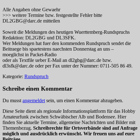
Alle Angaben ohne Gewaehr
>>> weitere Termine bzw. festgestellte Fehler bitte
DL2GBG@darc.de mitteilen
Soweit die Meldungen des heutigen Wuerttemberg-Rundspruchs
Redaktion: DL2GBG und DL3SFK.
Wer Meldungen hat fuer den kommenden Rundspruch sendet die
Beitraege bis spaetestens naechsten Donnerstag an uns –
moeglichst in Packet-Radio
oder als Textfile ueber E-Mail an dl2gbg@darc.de bzw.
dl3sfk@darc.de oder per Fax unter der Nummer: 0711-505 86 49.
Kategorie:
Rundspruch
Schreibe einen Kommentar
Du musst
angemeldet
sein, um einen Kommentar abzugeben.
Diese Seite dient als regionale Informationsplattform für das Hobby
Amateurfunk zwischen Schwäbischer Alb und Bodensee. Hier
finden Sie aktuelle Termine, allgemeine Nachrichten und Bilder mit
Themenbezug.
Schreibrechte für Ortsverbände sind auf Anfrage
möglich und ausdrücklich erwünscht. Wir freuen uns auf eure
Beiträge.