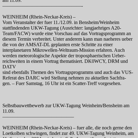
am 11.09.
————————————————-
WEINHEIM (Rhein-Neckar-Kreis) –
Vom Veranstalter der fuer 11./12.09. in Bensheim/Weinheim
stattfindenden UKW-Tagung (Ausrichter: langjaehriges A20-
Team/FACW) wurde eine Vorschau auf das Vortragsprogramm an
diesem Termin verbreitet. Unter anderem kann man naeheres ueber
die von der AMSAT-DL geplanten erste Schritte zu einer
interplanetaren Mikrowellen-Weltraum-Mission erfahren. Auch
werden meteorologische Aspekte der troposphaerischen Ueber-
reichweiten in einem Vortrag thematisiert. DK0WCY, DRM und
DATV
sind ebenfalls Themen des Vortragsprogramms und auch das VUS-
Referat des DARC wird Stellung nehmen zu aktuellen Sachfra-
gen. – Fuer Samstag, 16 Uhr ist ein Scatter-Treff vorgesehen.
Selbstbauwettbewerb zur UKW-Tagung Weinheim/Bensheim am
11.09.
——————————————–
WEINHEIM (Rhein-Neckar-Kreis) – fuer alle, die noch gerne den
Loetkolben schwingen, findet zur 49. UKW-Tagung Weinheim, am