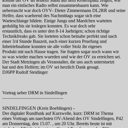
konnte der OV an seinem Stand auf dem Kelternplatz zeigen, wie
man ein einfaches Radio selbst zusammenbauen kann. Wie
ueberrascht war doch OVV- Dieter Zimmermann DL2RR und seine
Helfer, dass waehrend des Nachmittags sogar sich eine
Warteschlange bildete. Einige Jungs und Maedchen warteten
geduldig bis sie loslegen konnten. Es war doch sehr
erstaunlich, dass es unter den 8-14 Jaehrigen; schon richtige
Technikfreaks gab. Sie loeteten schon beinahe perfekt und nach
einer 3/4 Stunde Bauzeit, nach einer kurzen Pruefung und
Inbetriebnahme konnten sie alle voller Stolz ihr eigenes
Produkt mit nach Hause tragen. Sie fragten sogar noch wann wir
so was wieder machen wuerden und wie der OV zu erreichen sei.
Der Stadt Metzingen als Veranstalter, die uns auch unterstuetzt
hat und den Helfern; im OV sei herzlich Dank gesagt.
DJ6PP Rudolf Steidinger
Vortrag ueber DRM in Sindelfingen
—————————————-
SINDELFINGEN (Kreis Boeblingen) –
Der digitaler Rundfunk auf Kurzwelle, kurz: DRM ist Thema
eines Vortrags am naechsten OV-Abend des OV Sindelfingen, P42
am Donnerstag, den 15.07. , um 20 Uhr. Bereits heute ist mit