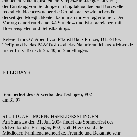
einfachen Mitteln (also einem Simpel-Empfaenger plus PC)
der Empfang von Sendungen in Digitalqualitaet auf Kurzwelle
moeglich. Naeheres ueber die Grundlagen sowie ueber die
derzeitigen Moeglichkeiten kann man im Vortrag erfahren. Der
Vortrag dauert rund eine 3/4 Stunde – und ist angereichert mit
Hoerbeispielen und Selbstbautipps.
Referent im OV-Abend von P42 ist Klaus Protzer, DL5SDG.
Treffpunkt ist das P42-OV-Lokal, das Naturfreundehaus Viehweide
in der Ernst-Barlach-Str. 40, in Sindelfingen.
FIELDDAYS
Sommerfest des Ortsverbandes Esslingen, P02
am 31.07.
——————————————————
STUTTGART-MOENCHSFELD/ESSLINGEN –
Am Samstag den 31. Juli 2004 findet das Sommerfest des
Ortsverbandes Esslingen, P02, statt. Hierzu sind alle
Mitglieder, Familienangehoerige, Freunde und Bekannte sehr