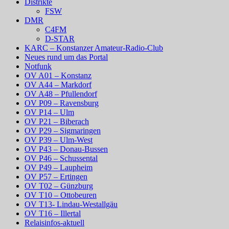
Distrikte
FSW
DMR
C4FM
D-STAR
KARC – Konstanzer Amateur-Radio-Club
Neues rund um das Portal
Notfunk
OV A01 – Konstanz
OV A44 – Markdorf
OV A48 – Pfullendorf
OV P09 – Ravensburg
OV P14 – Ulm
OV P21 – Biberach
OV P29 – Sigmaringen
OV P39 – Ulm-West
OV P43 – Donau-Bussen
OV P46 – Schussental
OV P49 – Laupheim
OV P57 – Ertingen
OV T02 – Günzburg
OV T10 – Ottobeuren
OV T13- Lindau-Westallgäu
OV T16 – Illertal
Relaisinfos-aktuell