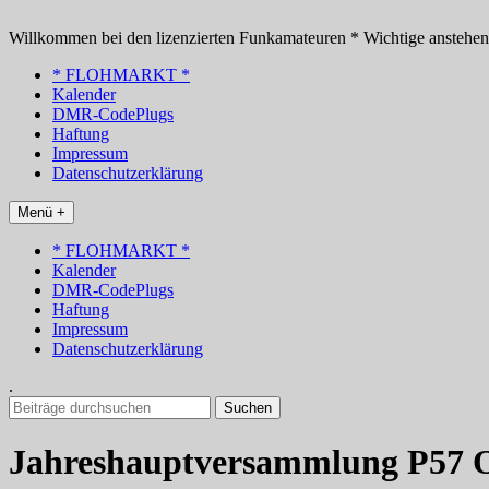
Zum
Inhalt
Willkommen bei den lizenzierten Funkamateuren * Wichtige anstehe
springen
* FLOHMARKT *
Kalender
DMR-CodePlugs
Haftung
Impressum
Datenschutzerklärung
Menü +
* FLOHMARKT *
Kalender
DMR-CodePlugs
Haftung
Impressum
Datenschutzerklärung
.
Suchen
nach:
Jahreshauptversammlung P57 OV 