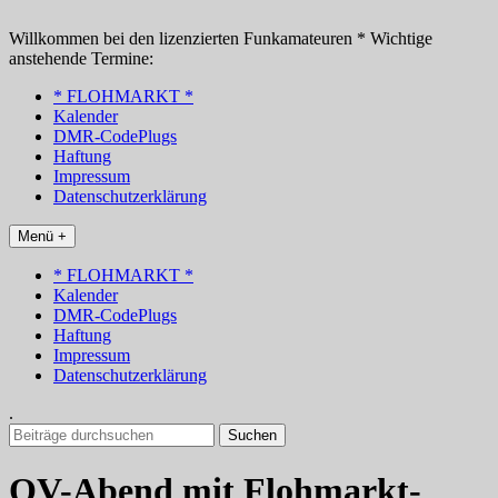
Zum
Inhalt
Willkommen bei den lizenzierten Funkamateuren * Wichtige
springen
anstehende Termine:
* FLOHMARKT *
Kalender
DMR-CodePlugs
Haftung
Impressum
Datenschutzerklärung
Menü +
* FLOHMARKT *
Kalender
DMR-CodePlugs
Haftung
Impressum
Datenschutzerklärung
.
Suchen
nach:
OV-Abend mit Flohmarkt-