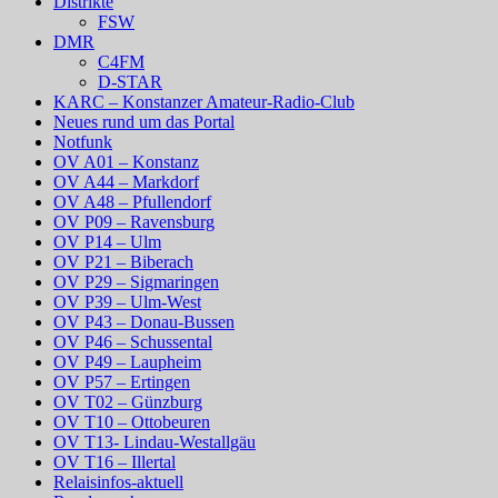
Distrikte
FSW
DMR
C4FM
D-STAR
KARC – Konstanzer Amateur-Radio-Club
Neues rund um das Portal
Notfunk
OV A01 – Konstanz
OV A44 – Markdorf
OV A48 – Pfullendorf
OV P09 – Ravensburg
OV P14 – Ulm
OV P21 – Biberach
OV P29 – Sigmaringen
OV P39 – Ulm-West
OV P43 – Donau-Bussen
OV P46 – Schussental
OV P49 – Laupheim
OV P57 – Ertingen
OV T02 – Günzburg
OV T10 – Ottobeuren
OV T13- Lindau-Westallgäu
OV T16 – Illertal
Relaisinfos-aktuell