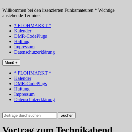
Zum
Inhalt
Willkommen bei den lizenzierten Funkamateuren * Wichtige
springen
anstehende Termine:
* FLOHMARKT *
Kalender
DMR-CodePlugs
Haftung
Impressum
Datenschutzerklärung
Menü +
* FLOHMARKT *
Kalender
DMR-CodePlugs
Haftung
Impressum
Datenschutzerklärung
.
Suchen
nach:
Vortrag zum Technikabend