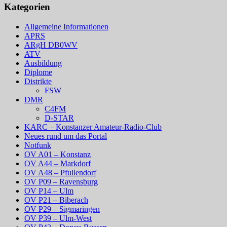
Kategorien
Allgemeine Informationen
APRS
ARgH DB0WV
ATV
Ausbildung
Diplome
Distrikte
FSW
DMR
C4FM
D-STAR
KARC – Konstanzer Amateur-Radio-Club
Neues rund um das Portal
Notfunk
OV A01 – Konstanz
OV A44 – Markdorf
OV A48 – Pfullendorf
OV P09 – Ravensburg
OV P14 – Ulm
OV P21 – Biberach
OV P29 – Sigmaringen
OV P39 – Ulm-West