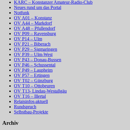
KARC – Konstanzer Amateur-Radio-Club
Neues rund um das Portal
Notfunk
OV A01 – Konstanz
OV A44 – Markdorf
OV A48 – Pfullendorf
OV P09 – Ravensburg
OV P14 – Ulm
OV P21 – Biberach
OV P29 – Sigmaringen
OV P39 – Ulm-West
OV P43 – Donau-Bussen
OV P46 – Schussental
OV P49 – Laupheim
OV P57 – Ertingen
OV T02 – Günzburg
OV T10 – Ottobeuren
OV T13- Lindau-Westallgäu
OV T16 – Illertal
Relaisinfos-aktuell
Rundspruch
Selbstbau-Projekte
Archiv