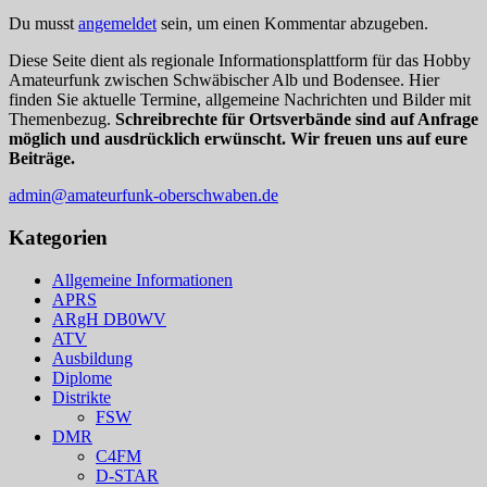
Du musst
angemeldet
sein, um einen Kommentar abzugeben.
Diese Seite dient als regionale Informationsplattform für das Hobby
Amateurfunk zwischen Schwäbischer Alb und Bodensee. Hier
finden Sie aktuelle Termine, allgemeine Nachrichten und Bilder mit
Themenbezug.
Schreibrechte für Ortsverbände sind auf Anfrage
möglich und ausdrücklich erwünscht. Wir freuen uns auf eure
Beiträge.
admin@amateurfunk-oberschwaben.de
Kategorien
Allgemeine Informationen
APRS
ARgH DB0WV
ATV
Ausbildung
Diplome
Distrikte
FSW
DMR
C4FM
D-STAR