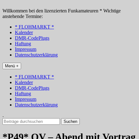
Zum
Inhalt
Willkommen bei den lizenzierten Funkamateuren * Wichtige
springen
anstehende Termine:
* FLOHMARKT *
Kalender
DMR-CodePlugs
Haftung
Impressum
Datenschutzerklärung
Menü +
* FLOHMARKT *
Kalender
DMR-CodePlugs
Haftung
Impressum
Datenschutzerklärung
.
Suchen
nach:
*P49* OV – Abend mit Vortrag