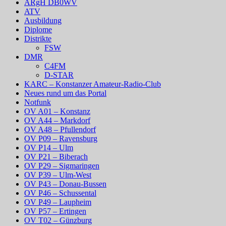
ARgH DB0WV
ATV
Ausbildung
Diplome
Distrikte
FSW
DMR
C4FM
D-STAR
KARC – Konstanzer Amateur-Radio-Club
Neues rund um das Portal
Notfunk
OV A01 – Konstanz
OV A44 – Markdorf
OV A48 – Pfullendorf
OV P09 – Ravensburg
OV P14 – Ulm
OV P21 – Biberach
OV P29 – Sigmaringen
OV P39 – Ulm-West
OV P43 – Donau-Bussen
OV P46 – Schussental
OV P49 – Laupheim
OV P57 – Ertingen
OV T02 – Günzburg