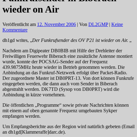
wieder on Air
Veröffentlicht am
12. November 2006
| Von
DL2GMP
|
Keine
Kommentare
dh1gd writes, „
Der Funkrufsender des OV P21 ist wieder on Air.
„
Nachdem am Digipeater DB0BIB mit Hilfe der Drehleiter der
Freiwilligen Feuerwehr Biberach eine zusätzliche Antenne montiert
wurde, konnte der POCSAG-Sender auf der Frequenz
439.9875MHz heute wieder in Betrieb genommen werden. Die
Anbindung an das Funkruf-Netzwerk erfolgt über Packet-Radio.
Der zugeordnete Master ist DB0PRT-13. Von dort können Funkrufe
eingegeben werden, die dann auch vom Sender in Biberach
abgestrahlt werden. DK7TD (Sysop von DB0PRT) wird die
Anbindung in kürze vornehmen.
Die öffentlichen „Programme“ sowie private Nachrichten können
mit einem auf oben genannte Frequenz umgebauten Sykper
empfangen werden.
Um Empfangsberichte aus der Region wird natürlich gebeten (Email
an dh1gd[Klammeraffe]darc.de).