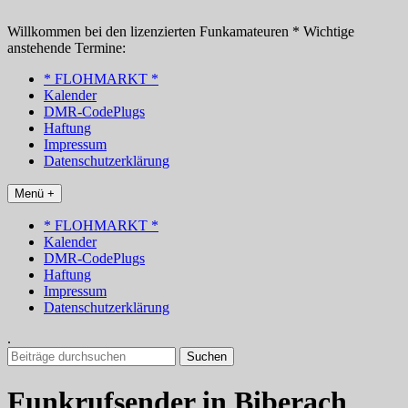
Zum
Inhalt
Willkommen bei den lizenzierten Funkamateuren * Wichtige
springen
anstehende Termine:
* FLOHMARKT *
Kalender
DMR-CodePlugs
Haftung
Impressum
Datenschutzerklärung
Menü +
* FLOHMARKT *
Kalender
DMR-CodePlugs
Haftung
Impressum
Datenschutzerklärung
.
Suchen
nach:
Funkrufsender in Biberach