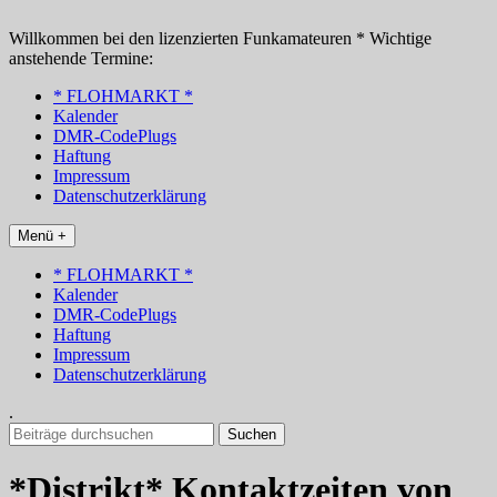
Zum
Inhalt
Willkommen bei den lizenzierten Funkamateuren * Wichtige
springen
anstehende Termine:
* FLOHMARKT *
Kalender
DMR-CodePlugs
Haftung
Impressum
Datenschutzerklärung
Menü +
* FLOHMARKT *
Kalender
DMR-CodePlugs
Haftung
Impressum
Datenschutzerklärung
.
Suchen
nach:
*Distrikt* Kontaktzeiten von