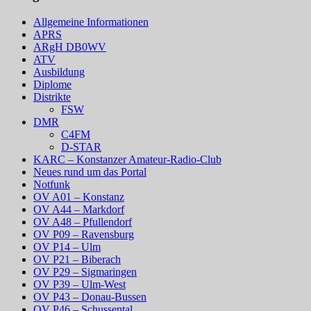
Allgemeine Informationen
APRS
ARgH DB0WV
ATV
Ausbildung
Diplome
Distrikte
FSW
DMR
C4FM
D-STAR
KARC – Konstanzer Amateur-Radio-Club
Neues rund um das Portal
Notfunk
OV A01 – Konstanz
OV A44 – Markdorf
OV A48 – Pfullendorf
OV P09 – Ravensburg
OV P14 – Ulm
OV P21 – Biberach
OV P29 – Sigmaringen
OV P39 – Ulm-West
OV P43 – Donau-Bussen
OV P46 – Schussental