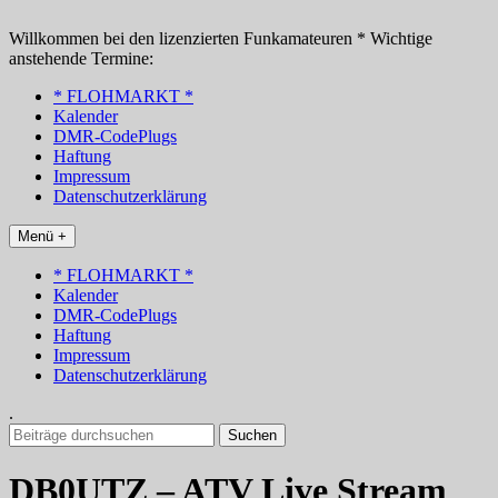
Zum
Inhalt
Willkommen bei den lizenzierten Funkamateuren * Wichtige
springen
anstehende Termine:
* FLOHMARKT *
Kalender
DMR-CodePlugs
Haftung
Impressum
Datenschutzerklärung
Menü +
* FLOHMARKT *
Kalender
DMR-CodePlugs
Haftung
Impressum
Datenschutzerklärung
.
Suchen
nach:
DB0UTZ – ATV Live Stream