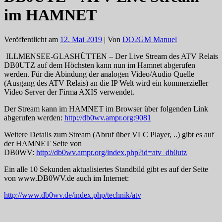
im HAMNET
Veröffentlicht am
12. Mai 2019
| Von
DO2GM Manuel
ILLMENSEE-GLASHÜTTEN – Der Live Stream des ATV Relais
DB0UTZ auf dem Höchsten kann nun im Hamnet abgerufen
werden. Für die Abindung der analogen Video/Audio Quelle
(Ausgang des ATV Relais) an die IP Welt wird ein kommerzieller
Video Server der Firma AXIS verwendet.
Der Stream kann im HAMNET im Browser über folgenden Link
abgerufen werden:
http://db0wv.ampr.org:9081
Weitere Details zum Stream (Abruf über VLC Player, ..) gibt es auf
der HAMNET Seite von
DB0WV:
http://db0wv.ampr.org/index.php?id=atv_db0utz
Ein alle 10 Sekunden aktualisiertes Standbild gibt es auf der Seite
von www.DB0WV.de auch im Internet:
http://www.db0wv.de/index.php/technik/atv