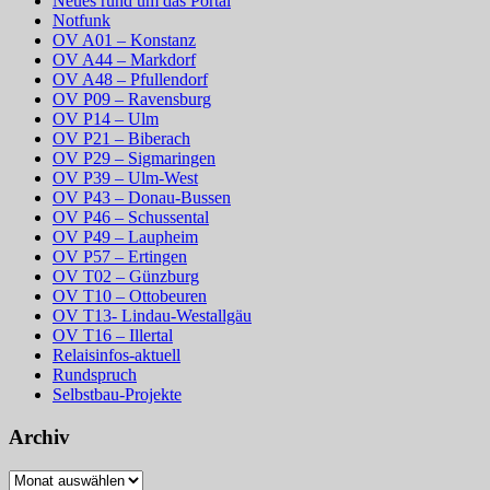
Neues rund um das Portal
Notfunk
OV A01 – Konstanz
OV A44 – Markdorf
OV A48 – Pfullendorf
OV P09 – Ravensburg
OV P14 – Ulm
OV P21 – Biberach
OV P29 – Sigmaringen
OV P39 – Ulm-West
OV P43 – Donau-Bussen
OV P46 – Schussental
OV P49 – Laupheim
OV P57 – Ertingen
OV T02 – Günzburg
OV T10 – Ottobeuren
OV T13- Lindau-Westallgäu
OV T16 – Illertal
Relaisinfos-aktuell
Rundspruch
Selbstbau-Projekte
Archiv
Archiv