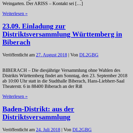
Weingarten. Der ARISS – Kontakt sei […]
P09er
Weiterlesen »
aktiv…
bei
23.09. Einladung zur
der
Distriktsversammlung Württemberg in
Regionaltagung
Nord
Biberach
des
Distriktes
Veröffentlicht am
27. August 2018
| Von
DL2GBG
Württemberg
BIBERACH – Die diesjährige Versammlung ohne Wahlen des
Distrikts Württemberg findet am Sonntag, den 23. September 2018
ab 10:00 Uhr statt in die Stadthalle Biberach, Hans-Liebherr-Saal
Theaterstr. 6 in 88400 Biberach an der Riß
23.09.
Weiterlesen »
Einladung
zur
Baden-Distrikt: aus der
Distriktsversammlung
Distriktsversammlung
Württemberg
in
Biberach
Veröffentlicht am
24. Juli 2018
| Von
DL2GBG