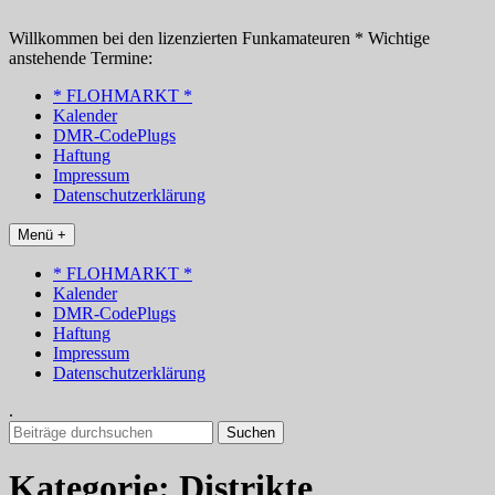
Zum
Inhalt
Willkommen bei den lizenzierten Funkamateuren * Wichtige
springen
anstehende Termine:
* FLOHMARKT *
Kalender
DMR-CodePlugs
Haftung
Impressum
Datenschutzerklärung
Menü +
* FLOHMARKT *
Kalender
DMR-CodePlugs
Haftung
Impressum
Datenschutzerklärung
.
Suchen
nach:
Kategorie:
Distrikte