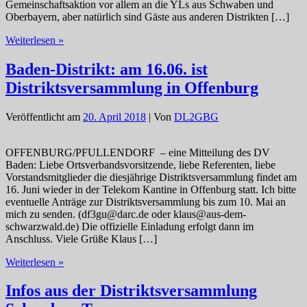
Gemeinschaftsaktion vor allem an die YLs aus Schwaben und
Oberbayern, aber natürlich sind Gäste aus anderen Distrikten […]
YL-
Weiterlesen »
Treffen
Schwaben
Baden-Distrikt: am 16.06. ist
am
Distriktsversammlung in Offenburg
24.06.
in
Kaufbeuren
Veröffentlicht am
20. April 2018
| Von
DL2GBG
OFFENBURG/PFULLENDORF – eine Mitteilung des DV
Baden: Liebe Ortsverbandsvorsitzende, liebe Referenten, liebe
Vorstandsmitglieder die diesjährige Distriktsversammlung findet am
16. Juni wieder in der Telekom Kantine in Offenburg statt. Ich bitte
eventuelle Anträge zur Distriktsversammlung bis zum 10. Mai an
mich zu senden. (df3gu@darc.de oder klaus@aus-dem-
schwarzwald.de) Die offizielle Einladung erfolgt dann im
Anschluss. Viele Grüße Klaus […]
Baden-
Weiterlesen »
Distrikt:
am
Infos aus der Distriktsversammlung
16.06.