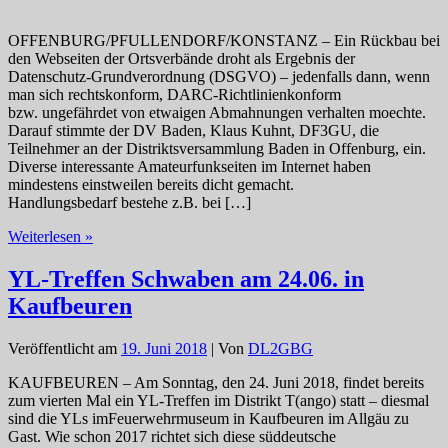
OFFENBURG/PFULLENDORF/KONSTANZ – Ein Rückbau bei
den Webseiten der Ortsverbände droht als Ergebnis der
Datenschutz-Grundverordnung (DSGVO) – jedenfalls dann, wenn
man sich rechtskonform, DARC-Richtlinienkonform
bzw. ungefährdet von etwaigen Abmahnungen verhalten moechte.
Darauf stimmte der DV Baden, Klaus Kuhnt, DF3GU, die
Teilnehmer an der Distriktsversammlung Baden in Offenburg, ein.
Diverse interessante Amateurfunkseiten im Internet haben
mindestens einstweilen bereits dicht gemacht.
Handlungsbedarf bestehe z.B. bei […]
Baden-
Weiterlesen »
Distrikt:
aus
YL-Treffen Schwaben am 24.06. in
der
Kaufbeuren
Distriktsversammlung
Veröffentlicht am
19. Juni 2018
| Von
DL2GBG
KAUFBEUREN – Am Sonntag, den 24. Juni 2018, findet bereits
zum vierten Mal ein YL-Treffen im Distrikt T(ango) statt – diesmal
sind die YLs imFeuerwehrmuseum in Kaufbeuren im Allgäu zu
Gast. Wie schon 2017 richtet sich diese süddeutsche