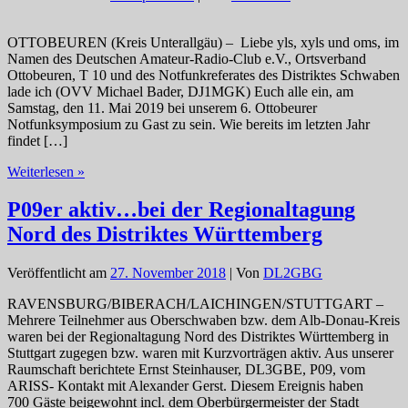
OTTOBEUREN (Kreis Unterallgäu) – Liebe yls, xyls und oms, im
Namen des Deutschen Amateur-Radio-Club e.V., Ortsverband
Ottobeuren, T 10 und des Notfunkreferates des Distriktes Schwaben
lade ich (OVV Michael Bader, DJ1MGK) Euch alle ein, am
Samstag, den 11. Mai 2019 bei unserem 6. Ottobeurer
Notfunksymposium zu Gast zu sein. Wie bereits im letzten Jahr
findet […]
*T10*
Weiterlesen »
Einladung
zum
P09er aktiv…bei der Regionaltagung
6.
Nord des Distriktes Württemberg
Ottobeurer
Notfunksymposium
am
Veröffentlicht am
27. November 2018
| Von
DL2GBG
11.05.
RAVENSBURG/BIBERACH/LAICHINGEN/STUTTGART –
Mehrere Teilnehmer aus Oberschwaben bzw. dem Alb-Donau-Kreis
waren bei der Regionaltagung Nord des Distriktes Württemberg in
Stuttgart zugegen bzw. waren mit Kurzvorträgen aktiv. Aus unserer
Raumschaft berichtete Ernst Steinhauser, DL3GBE, P09, vom
ARISS- Kontakt mit Alexander Gerst. Diesem Ereignis haben
700 Gäste beigewohnt incl. dem Oberbürgermeister der Stadt