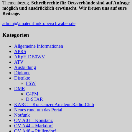
Württemberg
Themenbezug.
Schreibrechte für Ortsverbände sind auf Anfrage
gewählt
möglich und ausdrücklich erwünscht. Wir freuen uns auf eure
–
Beiträge.
17.09.
admin@amateurfunk-oberschwaben.de
Kategorien
Allgemeine Informationen
APRS
ARgH DB0WV
ATV
Ausbildung
Diplome
Distrikte
FSW
DMR
C4FM
D-STAR
KARC – Konstanzer Amateur-Radio-Club
Neues rund um das Portal
Notfunk
OV A01 – Konstanz
OV A44 – Markdorf
OV A48 – Pfullendorf