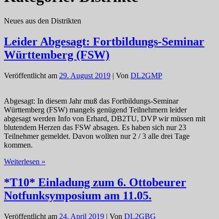
Neues aus den Distrikten
Leider Abgesagt: Fortbildungs-Seminar
Württemberg (FSW)
Veröffentlicht am
29. August 2019
| Von
DL2GMP
Abgesagt: In diesem Jahr muß das Fortbildungs-Seminar
Württemberg (FSW) mangels genügend Teilnehmern leider
abgesagt werden Info von Erhard, DB2TU, DVP wir müssen mit
blutendem Herzen das FSW absagen. Es haben sich nur 23
Teilnehmer gemeldet. Davon wollten nur 2 / 3 alle drei Tage
kommen.
Leider
Weiterlesen »
Abgesagt:
Fortbildungs-
*T10* Einladung zum 6. Ottobeurer
Seminar
Notfunksymposium am 11.05.
Württemberg
(FSW)
Veröffentlicht am
24. April 2019
| Von
DL2GBG