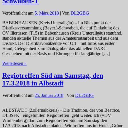
Schwaben-T
ist
Distriktsversammlung
in
Veröffentlicht am
5. März 2018
| Von
DL2GBG
Offenburg
BABENHAUSEN (Kreis Unterallgäu) – Im Blickpunkt der
Distriktsversammlung (Bayer.)-Schwaben, die auf Einladung des
OV Illertissen (T15) in Babenhausen (Kreis Unterallgäu) stattfand,
standen aktuelle Themen aus der Amateurratsarbeit und aus dem
Distrikt. Der Distriktsvorsitzende vor Ort – mit Infos aus erster
Hand, Gelegenheit zum Dialog über das aktuellen DARC-
Geschehen mit der Basis und Ehrungen für langjährige […]
Infos
Weiterlesen »
aus
der
Regiotreffen Süd am Samstag, den
Distriktsversammlung
17.3.2018 in Albstadt
Schwaben-
T
Veröffentlicht am
25. Januar 2018
| Von
DL2GBG
ALBSTA’DT (Zollernalbkreis) – Die Tradition, der von Beatrice,
DL3SFK, eingeführten Regiotreffen geht weiter. Ich (=DV
Württemberg) darf zum Regiotreffen Süd am Samstag den
17.3.2018 nach Albstadt einladen. Wir treffen uns im Hotel „Grüne