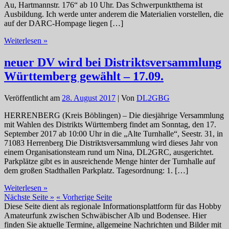
Au, Hartmannstr. 176“ ab 10 Uhr. Das Schwerpunktthema ist
Ausbildung. Ich werde unter anderem die Materialien vorstellen, die
auf der DARC-Hompage liegen […]
Regiotreffen
Weiterlesen »
Süd
am
neuer DV wird bei Distriktsversammlung
Samstag,
Württemberg gewählt – 17.09.
den
17.3.2018
in
Veröffentlicht am
28. August 2017
| Von
DL2GBG
Albstadt
HERRENBERG (Kreis Böblingen) – Die diesjährige Versammlung
mit Wahlen des Distrikts Württemberg findet am Sonntag, den 17.
September 2017 ab 10:00 Uhr in die „Alte Turnhalle“, Seestr. 31, in
71083 Herrenberg Die Distriktsversammlung wird dieses Jahr von
einem Organisationsteam rund um Nina, DL2GRC, ausgerichtet.
Parkplätze gibt es in ausreichende Menge hinter der Turnhalle auf
dem großen Stadthallen Parkplatz. Tagesordnung: 1. […]
neuer
Weiterlesen »
DV
Nächste Seite »
« Vorherige Seite
wird
Diese Seite dient als regionale Informationsplattform für das Hobby
bei
Amateurfunk zwischen Schwäbischer Alb und Bodensee. Hier
Distriktsversammlung
finden Sie aktuelle Termine, allgemeine Nachrichten und Bilder mit