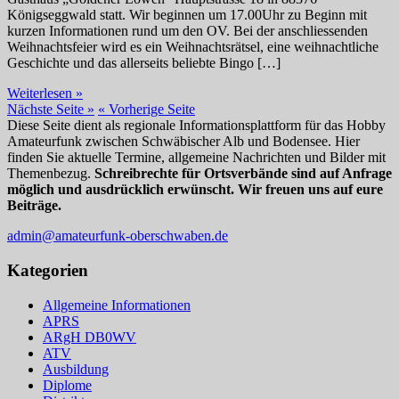
Königseggwald statt. Wir beginnen um 17.00Uhr zu Beginn mit
kurzen Informationen rund um den OV. Bei der anschliessenden
Weihnachtsfeier wird es ein Weihnachtsrätsel, eine weihnachtliche
Geschichte und das allerseits beliebte Bingo […]
Einladung
Weiterlesen »
zur
Nächste Seite »
« Vorherige Seite
Weihnachtsfeier
Diese Seite dient als regionale Informationsplattform für das Hobby
von
Amateurfunk zwischen Schwäbischer Alb und Bodensee. Hier
A48
finden Sie aktuelle Termine, allgemeine Nachrichten und Bilder mit
Pfullendorf.
Themenbezug.
Schreibrechte für Ortsverbände sind auf Anfrage
möglich und ausdrücklich erwünscht. Wir freuen uns auf eure
Beiträge.
admin@amateurfunk-oberschwaben.de
Kategorien
Allgemeine Informationen
APRS
ARgH DB0WV
ATV
Ausbildung
Diplome