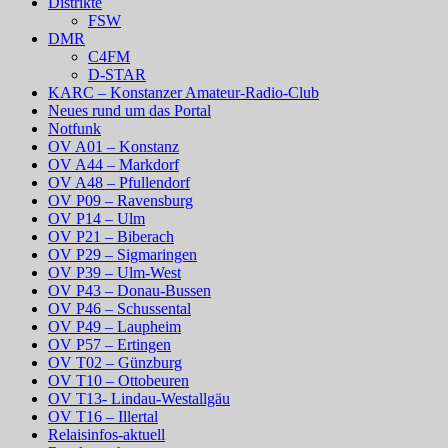
Distrikte
FSW
DMR
C4FM
D-STAR
KARC – Konstanzer Amateur-Radio-Club
Neues rund um das Portal
Notfunk
OV A01 – Konstanz
OV A44 – Markdorf
OV A48 – Pfullendorf
OV P09 – Ravensburg
OV P14 – Ulm
OV P21 – Biberach
OV P29 – Sigmaringen
OV P39 – Ulm-West
OV P43 – Donau-Bussen
OV P46 – Schussental
OV P49 – Laupheim
OV P57 – Ertingen
OV T02 – Günzburg
OV T10 – Ottobeuren
OV T13- Lindau-Westallgäu
OV T16 – Illertal
Relaisinfos-aktuell