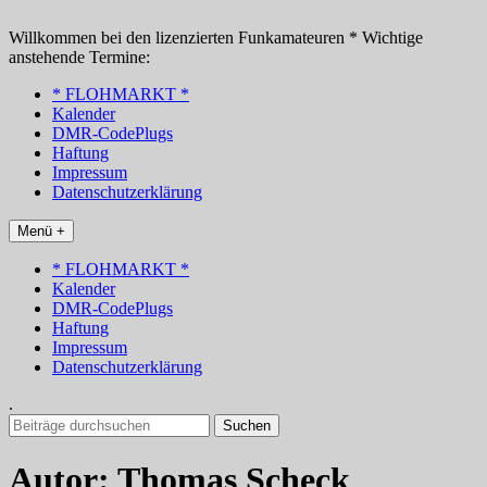
Zum
Inhalt
Willkommen bei den lizenzierten Funkamateuren * Wichtige
springen
anstehende Termine:
* FLOHMARKT *
Kalender
DMR-CodePlugs
Haftung
Impressum
Datenschutzerklärung
Menü +
* FLOHMARKT *
Kalender
DMR-CodePlugs
Haftung
Impressum
Datenschutzerklärung
.
Suchen
nach:
Autor:
Thomas Scheck