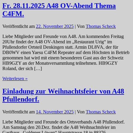
Badespass
Fr. 28.11.2025 A48 OV-Abend Thema
zum
C4FM.
Jahresende
Veröffentlicht am
22. November 2025
| Von
Thomas Scheck
Liebe Mitglieder und Freunde von A48. Am kommenden Freitag
20Uhr findet der A48 OV-Abend im „Restaurant Urig“ im
Pfullendorfer Ortsteil Denkingen statt. Armin DL8VA, der für
DB0WV einen Yaesu C4FM Repeater auf dem Höchsten in Betrieb
genommen hat wird mit einem besonderen Gast aus der Schweiz
HB9GZY an der Monatsversammlung teilnehmen. HB9GZY
Roland, der sich […]
Fr.
Weiterlesen »
28.11.2025
A48
Einladung zur Weihnachtsfeier von A48
OV-
Pfullendorf.
Abend
Thema
C4FM.
Veröffentlicht am
14. November 2025
| Von
Thomas Scheck
Liebe Mitglieder und Freunde des Ortsverbands A48 Pfullendorf.
Am Samstag den 20.Dez. findet die A48 Weihnachtsfeier im
Gasthaus „Goldener Löwen“ Hauptstrasse 18 in 88376