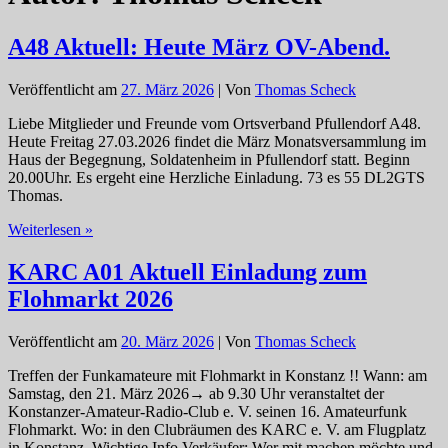
A48 Aktuell: Heute März OV-Abend.
Veröffentlicht am
27. März 2026
| Von
Thomas Scheck
Liebe Mitglieder und Freunde vom Ortsverband Pfullendorf A48.
Heute Freitag 27.03.2026 findet die März Monatsversammlung im
Haus der Begegnung, Soldatenheim in Pfullendorf statt. Beginn
20.00Uhr. Es ergeht eine Herzliche Einladung. 73 es 55 DL2GTS
Thomas.
A48
Weiterlesen »
Aktuell:
Heute
KARC A01 Aktuell Einladung zum
März
Flohmarkt 2026
OV-
Abend.
Veröffentlicht am
20. März 2026
| Von
Thomas Scheck
Treffen der Funkamateure mit Flohmarkt in Konstanz !! Wann: am
Samstag, den 21. März 2026→ ab 9.30 Uhr veranstaltet der
Konstanzer-Amateur-Radio-Club e. V. seinen 16. Amateurfunk
Flohmarkt. Wo: in den Clubräumen des KARC e. V. am Flugplatz
in Konstanz. Wichtige Info Verkäufer: Wer mit machen möchte und