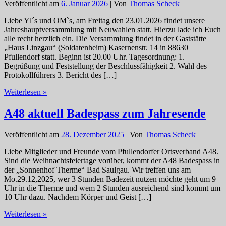
Veröffentlicht am
6. Januar 2026
| Von
Thomas Scheck
Liebe Yl´s und OM`s, am Freitag den 23.01.2026 findet unsere
Jahreshauptversammlung mit Neuwahlen statt. Hierzu lade ich Euch
alle recht herzlich ein. Die Versammlung findet in der Gaststätte
„Haus Linzgau“ (Soldatenheim) Kasernenstr. 14 in 88630
Pfullendorf statt. Beginn ist 20.00 Uhr. Tagesordnung: 1.
Begrüßung und Feststellung der Beschlussfähigkeit 2. Wahl des
Protokollführers 3. Bericht des […]
OV-
Weiterlesen »
Pfullendorf-
A48
A48 aktuell Badespass zum Jahresende
Jahreshauptversammlung
2026
Veröffentlicht am
28. Dezember 2025
| Von
Thomas Scheck
Liebe Mitglieder und Freunde vom Pfullendorfer Ortsverband A48.
Sind die Weihnachtsfeiertage vorüber, kommt der A48 Badespass in
der „Sonnenhof Therme“ Bad Saulgau. Wir treffen uns am
Mo.29.12,2025, wer 3 Stunden Badezeit nutzen möchte geht um 9
Uhr in die Therme und wem 2 Stunden ausreichend sind kommt um
10 Uhr dazu. Nachdem Körper und Geist […]
A48
Weiterlesen »
aktuell