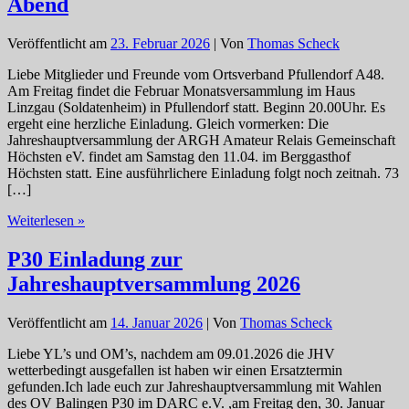
Abend
ARGH
e.
V.
Veröffentlicht am
23. Februar 2026
| Von
Thomas Scheck
Einladung
zur
Liebe Mitglieder und Freunde vom Ortsverband Pfullendorf A48.
Jahreshauptversammlung
Am Freitag findet die Februar Monatsversammlung im Haus
2026
Linzgau (Soldatenheim) in Pfullendorf statt. Beginn 20.00Uhr. Es
ergeht eine herzliche Einladung. Gleich vormerken: Die
Jahreshauptversammlung der ARGH Amateur Relais Gemeinschaft
Höchsten eV. findet am Samstag den 11.04. im Berggasthof
Höchsten statt. Eine ausführlichere Einladung folgt noch zeitnah. 73
[…]
A48
Weiterlesen »
aktuell:
Diesen
P30 Einladung zur
Freitag
Jahreshauptversammlung 2026
27.02.
OV-
Abend
Veröffentlicht am
14. Januar 2026
| Von
Thomas Scheck
Liebe YL’s und OM’s, nachdem am 09.01.2026 die JHV
wetterbedingt ausgefallen ist haben wir einen Ersatztermin
gefunden.Ich lade euch zur Jahreshauptversammlung mit Wahlen
des OV Balingen P30 im DARC e.V. ,am Freitag den, 30. Januar