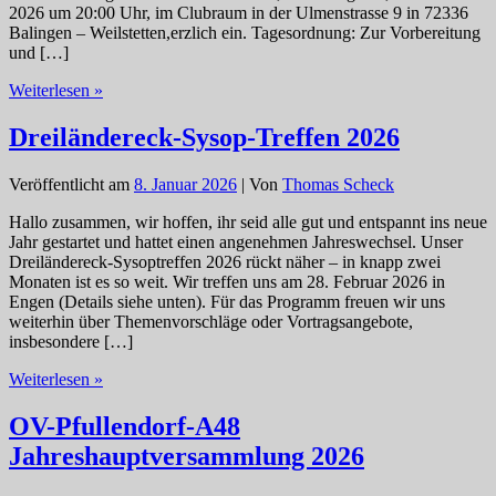
2026 um 20:00 Uhr, im Clubraum in der Ulmenstrasse 9 in 72336
Balingen – Weilstetten,erzlich ein. Tagesordnung: Zur Vorbereitung
und […]
P30
Weiterlesen »
Einladung
zur
Dreiländereck-Sysop-Treffen 2026
Jahreshauptversammlung
2026
Veröffentlicht am
8. Januar 2026
| Von
Thomas Scheck
Hallo zusammen, wir hoffen, ihr seid alle gut und entspannt ins neue
Jahr gestartet und hattet einen angenehmen Jahreswechsel. Unser
Dreiländereck-Sysoptreffen 2026 rückt näher – in knapp zwei
Monaten ist es so weit. Wir treffen uns am 28. Februar 2026 in
Engen (Details siehe unten). Für das Programm freuen wir uns
weiterhin über Themenvorschläge oder Vortragsangebote,
insbesondere […]
Dreiländereck-
Weiterlesen »
Sysop-
Treffen
OV-Pfullendorf-A48
2026
Jahreshauptversammlung 2026