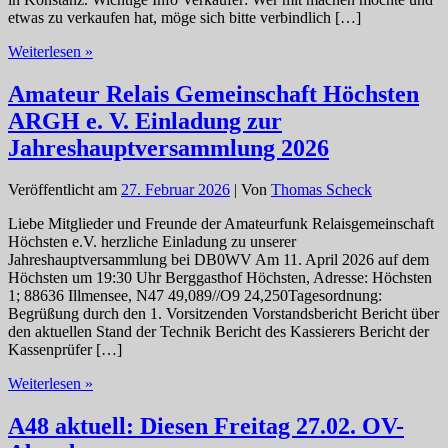
etwas zu verkaufen hat, möge sich bitte verbindlich […]
KARC
Weiterlesen »
A01
Aktuell
Amateur Relais Gemeinschaft Höchsten
Einladung
ARGH e. V. Einladung zur
zum
Flohmarkt
Jahreshauptversammlung 2026
2026
Veröffentlicht am
27. Februar 2026
| Von
Thomas Scheck
Liebe Mitglieder und Freunde der Amateurfunk Relaisgemeinschaft
Höchsten e.V. herzliche Einladung zu unserer
Jahreshauptversammlung bei DB0WV Am 11. April 2026 auf dem
Höchsten um 19:30 Uhr Berggasthof Höchsten, Adresse: Höchsten
1; 88636 Illmensee, N47 49,089//O9 24,250Tagesordnung:
Begrüßung durch den 1. Vorsitzenden Vorstandsbericht Bericht über
den aktuellen Stand der Technik Bericht des Kassierers Bericht der
Kassenprüfer […]
Amateur
Weiterlesen »
Relais
Gemeinschaft
A48 aktuell: Diesen Freitag 27.02. OV-
Höchsten