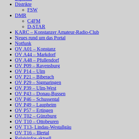
Distrikte
FSW
DMR
C4FM
D-STAR
KARC – Konstanzer Amateur-Radio-Club
Neues rund um das Portal
Notfunk
OV A01 – Konstanz
OV A44 – Markdorf
OV A48 – Pfullendorf
OV P09 – Ravensburg
OV P14 – Ulm
OV P21 – Biberach
OV P29 – Sigmaringen
OV P39 – Ulm-West
OV P43 – Donau-Bussen
OV P46 – Schussental
OV P49 – Laupheim
OV P57 – Ertingen
OV T02 – Günzburg
OV T10 – Ottobeuren
OV T13- Lindau-Westallgäu
OV T16 – Illertal
Relaisinfos-aktuell