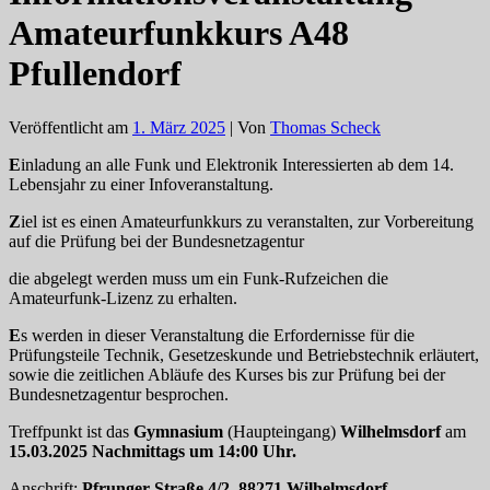
Amateurfunkkurs A48
Pfullendorf
Veröffentlicht am
1. März 2025
| Von
Thomas Scheck
E
inladung an alle Funk und Elektronik Interessierten ab dem 14.
Lebensjahr zu einer Infoveranstaltung.
Z
iel ist es einen Amateurfunkkurs zu veranstalten, zur Vorbereitung
auf die Prüfung bei der Bundesnetzagentur
die abgelegt werden muss um ein Funk-Rufzeichen die
Amateurfunk-Lizenz zu erhalten.
E
s werden in dieser Veranstaltung die Erfordernisse für die
Prüfungsteile Technik, Gesetzeskunde und Betriebstechnik erläutert,
sowie die zeitlichen Abläufe des Kurses bis zur Prüfung bei der
Bundesnetzagentur besprochen.
Treffpunkt ist das
Gymnasium
(Haupteingang)
Wilhelmsdorf
am
15.03.2025 Nachmittags um 14:00 Uhr.
Anschrift:
Pfrunger Straße 4/2, 88271 Wilhelmsdorf