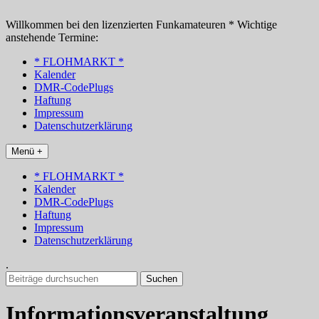
Zum
Inhalt
Willkommen bei den lizenzierten Funkamateuren * Wichtige
springen
anstehende Termine:
* FLOHMARKT *
Kalender
DMR-CodePlugs
Haftung
Impressum
Datenschutzerklärung
Menü +
* FLOHMARKT *
Kalender
DMR-CodePlugs
Haftung
Impressum
Datenschutzerklärung
.
Suchen
nach:
Informationsveranstaltung