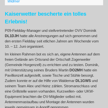
Widmer
Kaiserwetter bescherte ein tolles
Erlebnis!
P09-Fieldday-Manager und stellvertretender OVV Dominik
DL1DJH
hatte alle Anstrengungen auf sich genommen und
den ersten Fieldday seit etlichen Jahren am Wochende vom
10. – 12. Juni organisiert.
Im kleinen Rahmen bot es sich an, eigene Antennen auf dem
freien Gelände am Ortsrand der Ortschaft Zogenweiler
(Gemeinde Horgenzell) zu errichten und zu testen. Dominik,
mit Unterstützung seines Bruders Martin
DO2MH
hatte ein
Pavillionzelt aufgestellt, sowie Tische und Stühle besorgt.
Zudem konnte er auf die Hilfe von Waldemar
DL1GWS
und
seinem Team Alex und Heinz zählen. Stromanschluss und
eine Grillstelle waren vorhanden. Kurzwellen- oder UKW-
Equipment brachten die OV-Mitglieder selbst mit.
Antennenmastaufbau und Montage der Antennen wurden
jeweils gemeinsam in Angriff genommen.