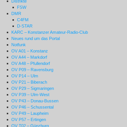
Distrikte
FSW
DMR
C4FM
D-STAR
KARC – Konstanzer Amateur-Radio-Club
Neues rund um das Portal
Notfunk
OV A01 – Konstanz
OV A44 – Markdorf
OV A48 – Pfullendorf
OV P09 – Ravensburg
OV P14 – Ulm
OV P21 – Biberach
OV P29 – Sigmaringen
OV P39 – Ulm-West
OV P43 – Donau-Bussen
OV P46 – Schussental
OV P49 – Laupheim
OV P57 – Ertingen
OV T02 – Günzburg