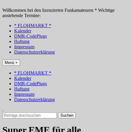
Zum
Inhalt
Willkommen bei den lizenzierten Funkamateuren * Wichtige
springen
anstehende Termine:
* FLOHMARKT *
Kalender
DMR-CodePlugs
Haftung
Impressum
Datenschutzerklärung
Menü +
* FLOHMARKT *
Kalender
DMR-CodePlugs
Haftung
Impressum
Datenschutzerklärung
.
Suchen
nach:
Super EME für alle