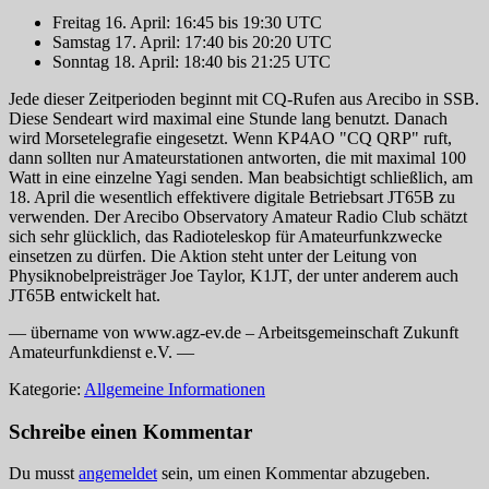
Freitag 16. April: 16:45 bis 19:30 UTC
Samstag 17. April: 17:40 bis 20:20 UTC
Sonntag 18. April: 18:40 bis 21:25 UTC
Jede dieser Zeitperioden beginnt mit CQ-Rufen aus Arecibo in SSB.
Diese Sendeart wird maximal eine Stunde lang benutzt. Danach
wird Morsetelegrafie eingesetzt. Wenn KP4AO "CQ QRP" ruft,
dann sollten nur Amateurstationen antworten, die mit maximal 100
Watt in eine einzelne Yagi senden. Man beabsichtigt schließlich, am
18. April die wesentlich effektivere digitale Betriebsart JT65B zu
verwenden. Der Arecibo Observatory Amateur Radio Club schätzt
sich sehr glücklich, das Radioteleskop für Amateurfunkzwecke
einsetzen zu dürfen. Die Aktion steht unter der Leitung von
Physiknobelpreisträger Joe Taylor, K1JT, der unter anderem auch
JT65B entwickelt hat.
— übername von www.agz-ev.de – Arbeitsgemeinschaft Zukunft
Amateurfunkdienst e.V. —
Kategorie:
Allgemeine Informationen
Schreibe einen Kommentar
Du musst
angemeldet
sein, um einen Kommentar abzugeben.