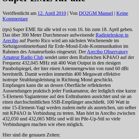
Veröffentlicht am
12. April 2010
| Von
DO2GM Manuel
|
Keine
Kommentare
(rps) Super EME für alle wird es vom 16. bis zum 18. April geben.
Das über 300 Meter Durchmesser aufweisende
Radioteleskop in
Arecibo
auf Puerto Rico wird am nächsten Wochenende im
Siebzigzentimeterband für Erde-Mond-Erde-Kommunikation im
Rahmen des Amateurfunks eingesetzt. Der
Arecibo Observatory
Amateur Radio Club
sendet unter dem Rufzeichen KP4AO auf der
Frequenz 432,045 MHz mit 400 Watt Output in den riesigen
Parabolspiegel, der hier einen Antennengewinn von rund 60 dBi
bereitstellt. Damit werden immerhin 400 Megawatt effektive
isotrope Strahlungsleistung in Richtung Mond geschickt.
Empfangen kann die an dessen Oberfläche reflektierten
Aussendungen praktisch jeder Funkamateur, der lediglich eine kurze
5-Element-Yagiantenne auf den Erdtrabanten ausrichtet und sie an
einen durchschnittlichen SSB-Empfänger anschließt. 100 Watt in
eine 15-Element-Yagi werden zudem mehr als ausreichen, um selber
mit KP4AO in Verbindung zu treten. Man hört in Arecibo zwischen
432,050 und 432,065 MHz und will im Pile-Up-Stil so viele
Verbindungen machen wie eben möglich.
Hier sind die genauen Zeiten: