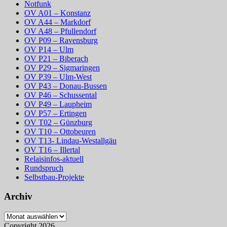
Notfunk
OV A01 – Konstanz
OV A44 – Markdorf
OV A48 – Pfullendorf
OV P09 – Ravensburg
OV P14 – Ulm
OV P21 – Biberach
OV P29 – Sigmaringen
OV P39 – Ulm-West
OV P43 – Donau-Bussen
OV P46 – Schussental
OV P49 – Laupheim
OV P57 – Ertingen
OV T02 – Günzburg
OV T10 – Ottobeuren
OV T13- Lindau-Westallgäu
OV T16 – Illertal
Relaisinfos-aktuell
Rundspruch
Selbstbau-Projekte
Archiv
Archiv
Copyright 2026