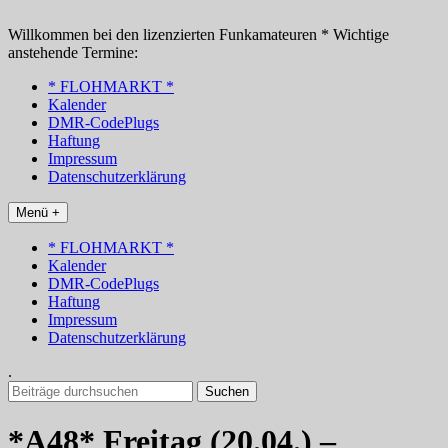
Zum
Inhalt
Willkommen bei den lizenzierten Funkamateuren * Wichtige
springen
anstehende Termine:
* FLOHMARKT *
Kalender
DMR-CodePlugs
Haftung
Impressum
Datenschutzerklärung
Menü +
* FLOHMARKT *
Kalender
DMR-CodePlugs
Haftung
Impressum
Datenschutzerklärung
.
Suchen
nach:
*A48* Freitag (20.04.) –