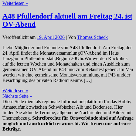
Besichtigung
Weiterlesen »
privates
Radiomuseum
A48 Pfullendorf aktuell am Freitag 24. ist
und
OV-Abend
gemeinsamer
OV-
Abend
Veröffentlicht am
19. April 2026
| Von
Thomas Scheck
im
Mai.
Liebe Mitglieder und Freunde von A48 Pfullendorf. Am Freitag den
24. April findet die MonatsversammlungOV-Abend im Haus
Linzgau in Pfullendorf statt,Beginn 20Uhr.Wir werden Rückblick
auf die letzten Wochen und Monatehalten und einen Ausblick zum
gemeinsamen OV-Abend mitP43 und zum Relaisfest geben. Im Mai
werden wir eine gemeinsame Monatsversammlung mit P43 undder
Besichtigung des privaten Radiomuseums […]
A48
Weiterlesen »
Pfullendorf
Nächste Seite »
aktuell
Diese Seite dient als regionale Informationsplattform für das Hobby
am
Amateurfunk zwischen Schwäbischer Alb und Bodensee. Hier
Freitag
finden Sie aktuelle Termine, allgemeine Nachrichten und Bilder mit
24.
Themenbezug.
Schreibrechte für Ortsverbände sind auf Anfrage
ist
möglich und ausdrücklich erwünscht. Wir freuen uns auf eure
OV-
Beiträge.
Abend