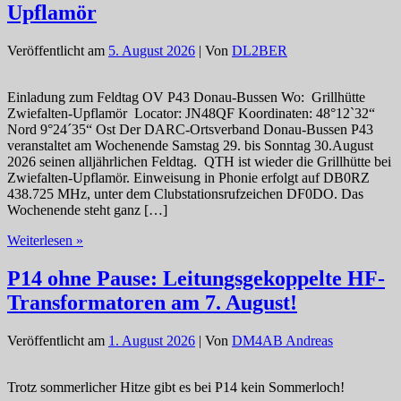
Upflamör
Veröffentlicht am
5. August 2026
| Von
DL2BER
Einladung zum Feldtag OV P43 Donau-Bussen Wo: Grillhütte
Zwiefalten-Upflamör Locator: JN48QF Koordinaten: 48°12`32“
Nord 9°24´35“ Ost Der DARC-Ortsverband Donau-Bussen P43
veranstaltet am Wochenende Samstag 29. bis Sonntag 30.August
2026 seinen alljährlichen Feldtag. QTH ist wieder die Grillhütte bei
Zwiefalten-Upflamör. Einweisung in Phonie erfolgt auf DB0RZ
438.725 MHz, unter dem Clubstationsrufzeichen DF0DO. Das
Wochenende steht ganz […]
Einladung
Weiterlesen »
zum
P43
P14 ohne Pause: Leitungsgekoppelte HF-
Feldtag
Transformatoren am 7. August!
2026
in
Upflamör
Veröffentlicht am
1. August 2026
| Von
DM4AB Andreas
Trotz sommerlicher Hitze gibt es bei P14 kein Sommerloch!