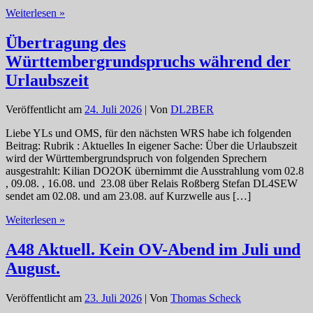
P14
Weiterlesen »
ohne
Pause:
Übertragung des
Leitungsgekoppelte
Württembergrundspruchs während der
HF-
Transformatoren
Urlaubszeit
am
7.
Veröffentlicht am
24. Juli 2026
| Von
DL2BER
August!
Liebe YLs und OMS, für den nächsten WRS habe ich folgenden
Beitrag: Rubrik : Aktuelles In eigener Sache: Über die Urlaubszeit
wird der Württembergrundspruch von folgenden Sprechern
ausgestrahlt: Kilian DO2OK übernimmt die Ausstrahlung vom 02.8
, 09.08. , 16.08. und 23.08 über Relais Roßberg Stefan DL4SEW
sendet am 02.08. und am 23.08. auf Kurzwelle aus […]
Übertragung
Weiterlesen »
des
Württembergrundspruchs
A48 Aktuell. Kein OV-Abend im Juli und
während
August.
der
Urlaubszeit
Veröffentlicht am
23. Juli 2026
| Von
Thomas Scheck