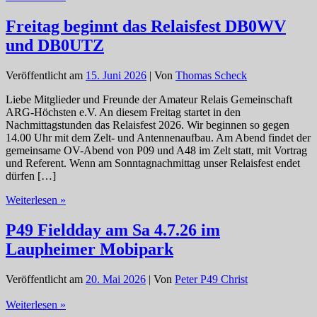
Core
am
Freitag beginnt das Relaisfest DB0WV
Schülerforschungszentrum
und DB0UTZ
Bad
Saulgau.
Veröffentlicht am
15. Juni 2026
| Von
Thomas Scheck
Liebe Mitglieder und Freunde der Amateur Relais Gemeinschaft
ARG-Höchsten e.V. An diesem Freitag startet in den
Nachmittagstunden das Relaisfest 2026. Wir beginnen so gegen
14.00 Uhr mit dem Zelt- und Antennenaufbau. Am Abend findet der
gemeinsame OV-Abend von P09 und A48 im Zelt statt, mit Vortrag
und Referent. Wenn am Sonntagnachmittag unser Relaisfest endet
dürfen […]
Freitag
Weiterlesen »
beginnt
das
P49 Fieldday am Sa 4.7.26 im
Relaisfest
Laupheimer Mobipark
DB0WV
und
DB0UTZ
Veröffentlicht am
20. Mai 2026
| Von
Peter P49 Christ
P49
Weiterlesen »
Fieldday