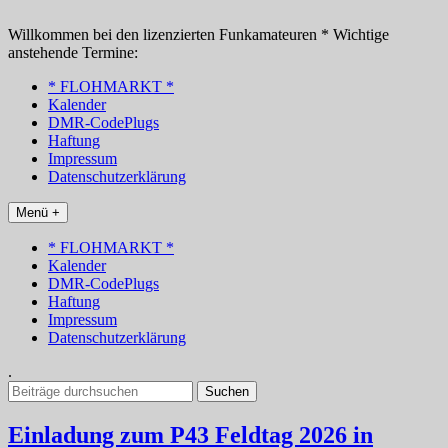
Zum
Inhalt
Willkommen bei den lizenzierten Funkamateuren * Wichtige
springen
anstehende Termine:
* FLOHMARKT *
Kalender
DMR-CodePlugs
Haftung
Impressum
Datenschutzerklärung
Menü +
* FLOHMARKT *
Kalender
DMR-CodePlugs
Haftung
Impressum
Datenschutzerklärung
.
Suchen
nach:
Einladung zum P43 Feldtag 2026 in