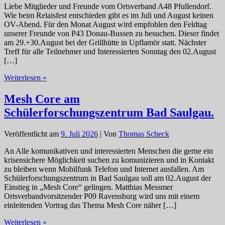
Liebe Mitglieder und Freunde vom Ortsverband A48 Pfullendorf.
Wie beim Relaisfest entschieden gibt es im Juli und August keinen
OV-Abend. Für den Monat August wird empfohlen den Feldtag
unserer Freunde von P43 Donau-Bussen zu besuchen. Dieser findet
am 29.+30.August bei der Grillhütte in Upflamör statt. Nächster
Treff für alle Teilnehmer und Interessierten Sonntag den 02.August
[…]
A48
Weiterlesen »
Aktuell.
Kein
Mesh Core am
OV-
Schülerforschungszentrum Bad Saulgau.
Abend
im
Juli
Veröffentlicht am
9. Juli 2026
| Von
Thomas Scheck
und
August.
An Alle komunikativen und interessierten Menschen die gerne ein
krisensichere Möglichkeit suchen zu komunizieren und in Kontakt
zu bleiben wenn Mobilfunk Telefon und Internet ausfallen. Am
Schülerforschungszentrum in Bad Saulgau soll am 02.August der
Einstieg in „Mesh Core“ gelingen. Matthias Messmer
Ortsverbandvorsitzender P09 Ravensburg wird uns mit einem
einleitenden Vortrag das Thema Mesh Core näher […]
Mesh
Weiterlesen »