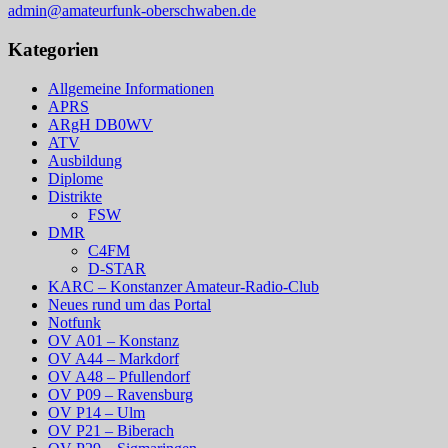
admin@amateurfunk-oberschwaben.de
Kategorien
Allgemeine Informationen
APRS
ARgH DB0WV
ATV
Ausbildung
Diplome
Distrikte
FSW
DMR
C4FM
D-STAR
KARC – Konstanzer Amateur-Radio-Club
Neues rund um das Portal
Notfunk
OV A01 – Konstanz
OV A44 – Markdorf
OV A48 – Pfullendorf
OV P09 – Ravensburg
OV P14 – Ulm
OV P21 – Biberach