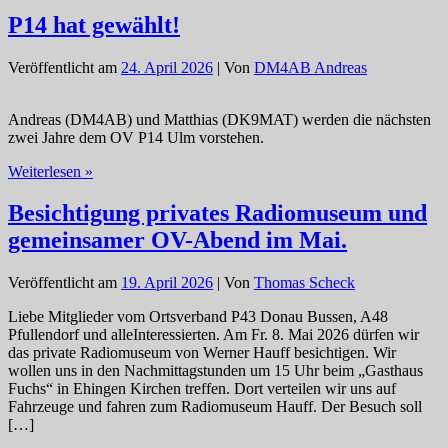
am
P14 hat gewählt!
Sa
4.7.26
Veröffentlicht am
24. April 2026
| Von
DM4AB Andreas
im
Laupheimer
Mobipark
Andreas (DM4AB) und Matthias (DK9MAT) werden die nächsten
zwei Jahre dem OV P14 Ulm vorstehen.
P14
Weiterlesen »
hat
gewählt!
Besichtigung privates Radiomuseum und
gemeinsamer OV-Abend im Mai.
Veröffentlicht am
19. April 2026
| Von
Thomas Scheck
Liebe Mitglieder vom Ortsverband P43 Donau Bussen, A48
Pfullendorf und alleInteressierten. Am Fr. 8. Mai 2026 dürfen wir
das private Radiomuseum von Werner Hauff besichtigen. Wir
wollen uns in den Nachmittagstunden um 15 Uhr beim „Gasthaus
Fuchs“ in Ehingen Kirchen treffen. Dort verteilen wir uns auf
Fahrzeuge und fahren zum Radiomuseum Hauff. Der Besuch soll
[…]