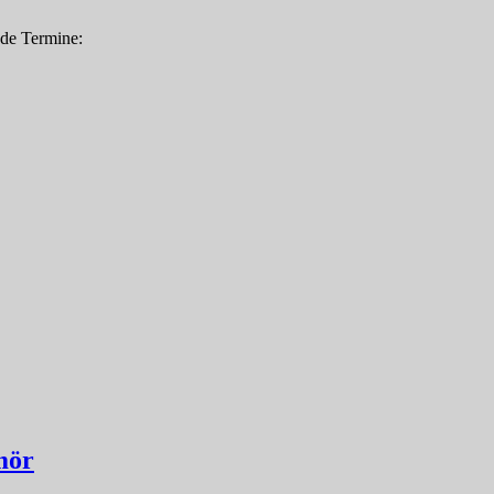
nde Termine:
mör