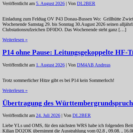
Veröffentlicht am
5. August 2026
| Von
DL2BER
Einladung zum Feldtag OV P43 Donau-Bussen Wo: Grillhütte Zwief
Wochenende Samstag 29. bis Sonntag 30.August 2026 seinen alljährl
Clubstationsrufzeichen DF0DO. Das Wochenende steht ganz […]
Einladung
Weiterlesen »
zum
P43
P14 ohne Pause: Leitungsgekoppelte HF-T
Feldtag
2026
Veröffentlicht am
1. August 2026
| Von
DM4AB Andreas
in
Upflamör
Trotz sommerlicher Hitze gibt es bei P14 kein Sommerloch!
P14
Weiterlesen »
ohne
Pause:
Übertragung des Württembergrundspruchs
Leitungsgekoppelte
HF-
Veröffentlicht am
24. Juli 2026
| Von
DL2BER
Transformatoren
am
Liebe YLs und OMS, für den nächsten WRS habe ich folgenden Beitrag
7.
Kilian DO2OK übernimmt die Ausstrahlung vom 02.8 , 09.08. , 16.
August!