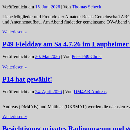
Bad
Veröffentlicht am
15. Juni 2026
| Von
Thomas Scheck
Saulgau.
Liebe Mitglieder und Freunde der Amateur Relais Gemeinschaft ARG-H
und Antennenaufbau. Am Abend findet der gemeinsame OV-Abend von 
Freitag
Weiterlesen »
beginnt
das
P49 Fieldday am Sa 4.7.26 im Laupheime
Relaisfest
DB0WV
Veröffentlicht am
20. Mai 2026
| Von
Peter P49 Christ
und
DB0UTZ
P49
Weiterlesen »
Fieldday
am
P14 hat gewählt!
Sa
4.7.26
Veröffentlicht am
24. April 2026
| Von
DM4AB Andreas
im
Laupheimer
Mobipark
Andreas (DM4AB) und Matthias (DK9MAT) werden die nächsten zw
P14
Weiterlesen »
hat
gewählt!
Besichtigung privates Radiomuseum und 