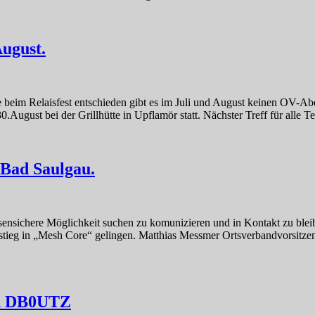
ugust.
 beim Relaisfest entschieden gibt es im Juli und August keinen OV-A
ugust bei der Grillhütte in Upflamör statt. Nächster Treff für alle 
Bad Saulgau.
isensichere Möglichkeit suchen zu komunizieren und in Kontakt zu ble
stieg in „Mesh Core“ gelingen. Matthias Messmer Ortsverbandvorsitzen
nd DB0UTZ