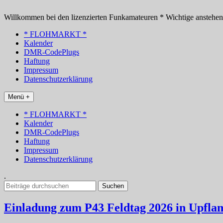
Zum
Inhalt
Willkommen bei den lizenzierten Funkamateuren * Wichtige anstehe
springen
* FLOHMARKT *
Kalender
DMR-CodePlugs
Haftung
Impressum
Datenschutzerklärung
Menü +
* FLOHMARKT *
Kalender
DMR-CodePlugs
Haftung
Impressum
Datenschutzerklärung
.
Suchen
nach:
Einladung zum P43 Feldtag 2026 in Upfla