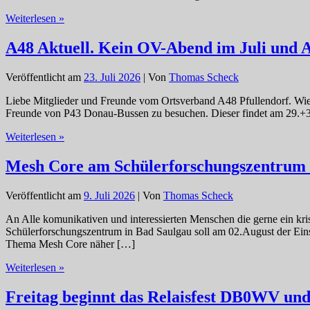
Übertragung
Weiterlesen »
des
Württembergrundspruchs
A48 Aktuell. Kein OV-Abend im Juli und A
während
der
Veröffentlicht am
23. Juli 2026
| Von
Thomas Scheck
Urlaubszeit
Liebe Mitglieder und Freunde vom Ortsverband A48 Pfullendorf. Wie
Freunde von P43 Donau-Bussen zu besuchen. Dieser findet am 29.+30.A
A48
Weiterlesen »
Aktuell.
Kein
Mesh Core am Schülerforschungszentrum 
OV-
Abend
Veröffentlicht am
9. Juli 2026
| Von
Thomas Scheck
im
Juli
An Alle komunikativen und interessierten Menschen die gerne ein kr
und
Schülerforschungszentrum in Bad Saulgau soll am 02.August der Ein
August.
Thema Mesh Core näher […]
Mesh
Weiterlesen »
Core
am
Freitag beginnt das Relaisfest DB0WV u
Schülerforschungszentrum