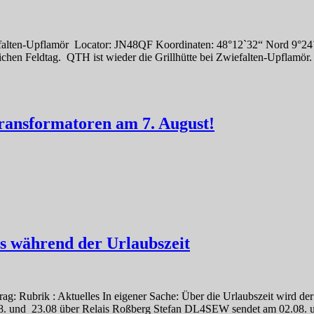
alten-Upflamör Locator: JN48QF Koordinaten: 48°12`32“ Nord 9°24
ichen Feldtag. QTH ist wieder die Grillhütte bei Zwiefalten-Upflamö
ransformatoren am 7. August!
 während der Urlaubszeit
: Rubrik : Aktuelles In eigener Sache: Über die Urlaubszeit wird de
08. und 23.08 über Relais Roßberg Stefan DL4SEW sendet am 02.08. u