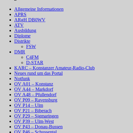
Abend
Allgemeine Informationen
APRS
ARgH DB0WV
ATV
Ausbildung
Diplome
Distrikte
FSW
DMR
C4FM
D-STAR
KARC – Konstanzer Amateur-Radio-Club
Neues rund um das Portal
Notfunk
OV A01 – Konstanz
OV A44 – Markdorf
OV A48 – Pfullendorf
OV P09 – Ravensburg
OV P14 – Ulm
OV P21 – Biberach
OV P29 – Sigmaringen
OV P39 – Ulm-West
OV P43 – Donau-Bussen
OV P46 – Schussental