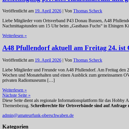
Veröffentlicht am
19. April 2026
| Von
Thomas Scheck
Liebe Mitglieder vom Ortsverband P43 Donau Bussen, A48 Pfullendorf
Nachmittagstunden um 15 Uhr beim „Gasthaus Fuchs“ in Ehingen Kir
Besichtigung
Weiterlesen »
privates
Radiomuseum
A48 Pfullendorf aktuell am Freitag 24. is
und
gemeinsamer
Veröffentlicht am
19. April 2026
| Von
Thomas Scheck
OV-
Abend
Liebe Mitglieder und Freunde von A48 Pfullendorf. Am Freitag den 
im
Wochen und Monatehalten und einen Ausblick zum gemeinsamen OV-
Mai.
privaten Radiomuseums […]
A48
Weiterlesen »
Pfullendorf
Nächste Seite »
aktuell
Diese Seite dient als regionale Informationsplattform für das Hobby
am
Themenbezug.
Schreibrechte für Ortsverbände sind auf Anfrage 
Freitag
admin@amateurfunk-oberschwaben.de
24.
ist
Kategorien
OV-